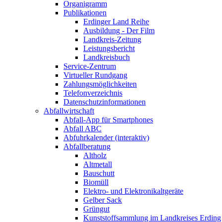
Organigramm
Publikationen
Erdinger Land Reihe
Ausbildung - Der Film
Landkreis-Zeitung
Leistungsbericht
Landkreisbuch
Service-Zentrum
Virtueller Rundgang
Zahlungsmöglichkeiten
Telefonverzeichnis
Datenschutzinformationen
Abfallwirtschaft
Abfall-App für Smartphones
Abfall ABC
Abfuhrkalender (interaktiv)
Abfallberatung
Altholz
Altmetall
Bauschutt
Biomüll
Elektro- und Elektronikaltgeräte
Gelber Sack
Grüngut
Kunststoffsammlung im Landkreises Erding