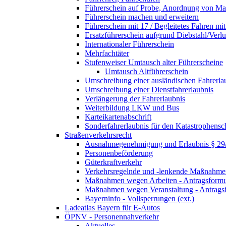
Führerschein auf Probe, Anordnung von 
Führerschein machen und erweitern
Führerschein mit 17 / Begleitetes Fahren mit
Ersatzführerschein aufgrund Diebstahl/Ver
Internationaler Führerschein
Mehrfachtäter
Stufenweiser Umtausch alter Führerscheine
Umtausch Altführerschein
Umschreibung einer ausländischen Fahrerla
Umschreibung einer Dienstfahrerlaubnis
Verlängerung der Fahrerlaubnis
Weiterbildung LKW und Bus
Karteikartenabschrift
Sonderfahrerlaubnis für den Katastrophensc
Straßenverkehrsrecht
Ausnahmegenehmigung und Erlaubnis § 2
Personenbeförderung
Güterkraftverkehr
Verkehrsregelnde und -lenkende Maßnahmen
Maßnahmen wegen Arbeiten - Antragsformu
Maßnahmen wegen Veranstaltung - Antrags
Bayerninfo - Vollsperrungen (ext.)
Ladeatlas Bayern für E-Autos
ÖPNV - Personennahverkehr
Aktuelles