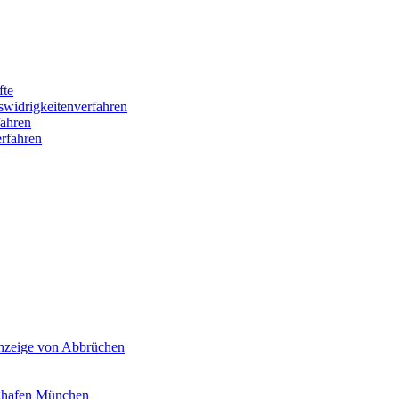
fte
swidrigkeitenverfahren
ahren
rfahren
Anzeige von Abbrüchen
ghafen München