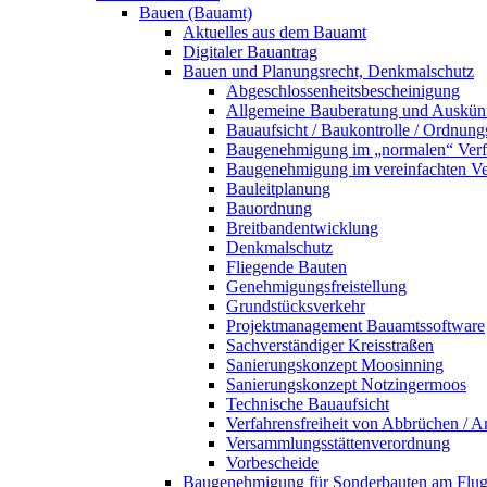
Bauen (Bauamt)
Aktuelles aus dem Bauamt
Digitaler Bauantrag
Bauen und Planungsrecht, Denkmalschutz
Abgeschlossenheitsbescheinigung
Allgemeine Bauberatung und Auskün
Bauaufsicht / Baukontrolle / Ordnung
Baugenehmigung im „normalen“ Verf
Baugenehmigung im vereinfachten Ve
Bauleitplanung
Bauordnung
Breitbandentwicklung
Denkmalschutz
Fliegende Bauten
Genehmigungsfreistellung
Grundstücksverkehr
Projektmanagement Bauamtssoftware
Sachverständiger Kreisstraßen
Sanierungskonzept Moosinning
Sanierungskonzept Notzingermoos
Technische Bauaufsicht
Verfahrensfreiheit von Abbrüchen / 
Versammlungsstättenverordnung
Vorbescheide
Baugenehmigung für Sonderbauten am Flu