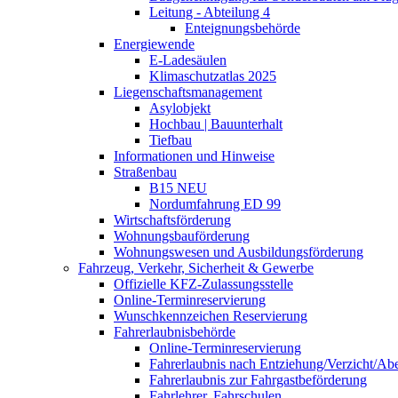
Leitung - Abteilung 4
Enteignungsbehörde
Energiewende
E-Ladesäulen
Klimaschutzatlas 2025
Liegenschaftsmanagement
Asylobjekt
Hochbau | Bauunterhalt
Tiefbau
Informationen und Hinweise
Straßenbau
B15 NEU
Nordumfahrung ED 99
Wirtschaftsförderung
Wohnungsbauförderung
Wohnungswesen und Ausbildungsförderung
Fahrzeug, Verkehr, Sicherheit & Gewerbe
Offizielle KFZ-Zulassungsstelle
Online-Terminreservierung
Wunschkennzeichen Reservierung
Fahrerlaubnisbehörde
Online-Terminreservierung
Fahrerlaubnis nach Entziehung/Verzicht/A
Fahrerlaubnis zur Fahrgastbeförderung
Fahrlehrer, Fahrschulen