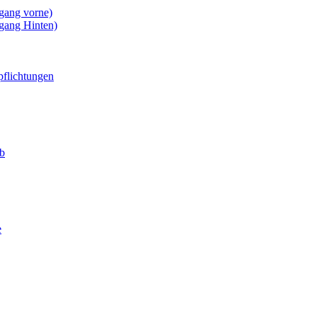
gang vorne)
gang Hinten)
pflichtungen
eb
e