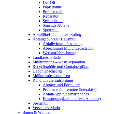
Der Öli
Papiertonne
Problemmüll
Reparatur
Secondhand
Sonstige Abfälle
Sperrmüll
Abfallfibel - Landkreis Erding
Abfallgebühren / Hausmüll
Abfallwirtschaftssatzung
Abrechnung Müllumladestation
Wertstoffabrechnung
Landkreishäcksler
Mülltrennung – waste separation
Recyclinghöfe und Containerplätze
Deponienachsorge
Müllumladestation Isen
Rund um die Entsorgung
Anträge und Formulare
Problemmüll-Termine (interaktiv)
Abfall-App für Smartphones
Entsorgungskalender (ext. Anbieter)
Sperrmüll
Verschenk Markt
Bauen & Wohnen