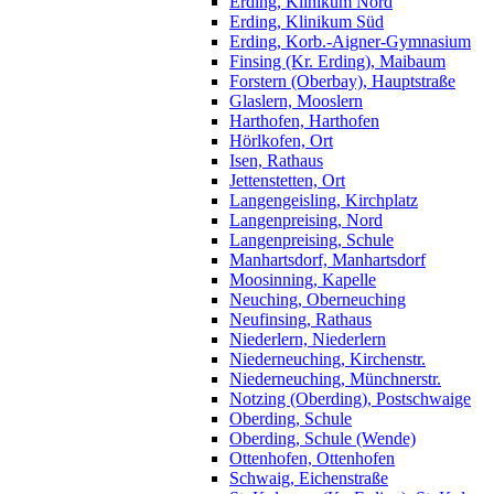
Erding, Klinikum Nord
Erding, Klinikum Süd
Erding, Korb.-Aigner-Gymnasium
Finsing (Kr. Erding), Maibaum
Forstern (Oberbay), Hauptstraße
Glaslern, Mooslern
Harthofen, Harthofen
Hörlkofen, Ort
Isen, Rathaus
Jettenstetten, Ort
Langengeisling, Kirchplatz
Langenpreising, Nord
Langenpreising, Schule
Manhartsdorf, Manhartsdorf
Moosinning, Kapelle
Neuching, Oberneuching
Neufinsing, Rathaus
Niederlern, Niederlern
Niederneuching, Kirchenstr.
Niederneuching, Münchnerstr.
Notzing (Oberding), Postschwaige
Oberding, Schule
Oberding, Schule (Wende)
Ottenhofen, Ottenhofen
Schwaig, Eichenstraße