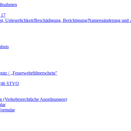
Maßnahmen
 17
lust, Unleserlichkeit/Beschädigung, Berichtigung/Namensänderung un
ubnis
hutz / „Feuerwehrführerschein"
9/46 STVO
 (Verkehrsrechtliche Anordnungen)
lar
formular