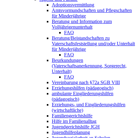
Adoptionsvermittlung
Amtsvormundschaften und Pflegschaften
für Minderjährige
Beratung und Information zum
Volljährigenunterhalt
FAQ
Beratung/Beistandschaften zu
Vaterschaftsfeststellung und/oder Unterhalt
für Minderjährige
FAQ
Beurkundungen
(Vaterschaftsanerkennung, Sorgerecht,
Unterhalt)
FAQ
Vereinbarung nach §72a SGB VIII
Erziehungshilfen (pädagogisch)
ambulante Eingliederungshilfen
(pädagogisch)
Erziehungs- und Eingliederungshilfen
(wirtschaftliche)
Familiengerichtshilfe
Hilfe im Familienalltag
Jugendgerichtshilfe JGH
Jugendhilfeplanung
Jugendsozialarbeit an Schulen