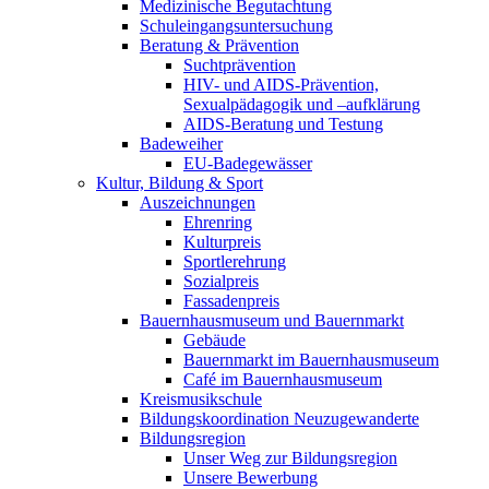
Medizinische Begutachtung
Schuleingangsuntersuchung
Beratung & Prävention
Suchtprävention
HIV- und AIDS-Prävention,
Sexualpädagogik und –aufklärung
AIDS-Beratung und Testung
Badeweiher
EU-Badegewässer
Kultur, Bildung & Sport
Auszeichnungen
Ehrenring
Kulturpreis
Sportlerehrung
Sozialpreis
Fassadenpreis
Bauernhausmuseum und Bauernmarkt
Gebäude
Bauernmarkt im Bauernhausmuseum
Café im Bauernhausmuseum
Kreismusikschule
Bildungskoordination Neuzugewanderte
Bildungsregion
Unser Weg zur Bildungsregion
Unsere Bewerbung