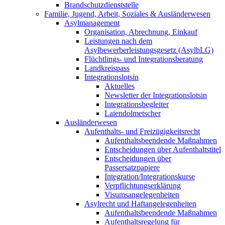
Brandschutzdienststelle
Familie, Jugend, Arbeit, Soziales & Ausländerwesen
Asylmanagement
Organisation, Abrechnung, Einkauf
Leistungen nach dem
Asylbewerberleistungsgesetz (AsylbLG)
Flüchtlings- und Integrationsberatung
Landkreispass
Integrationslotsin
Aktuelles
Newsletter der Integrationslotsin
Integrationsbegleiter
Laiendolmetscher
Ausländerwesen
Aufenthalts- und Freizügigkeitsrecht
Aufenthaltsbeendende Maßnahmen
Entscheidungen über Aufenthaltstitel
Entscheidungen über
Passersatzpapiere
Integration/Integrationskurse
Verpflichtungserklärung
Visumsangelegenheiten
Asylrecht und Haftangelegenheiten
Aufenthaltsbeendende Maßnahmen
Aufenthaltsregelung für