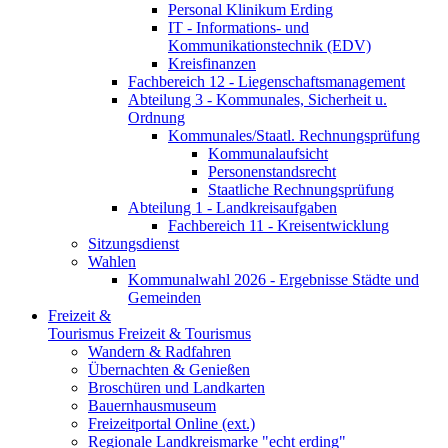
Personal Klinikum Erding
IT - Informations- und
Kommunikationstechnik (EDV)
Kreisfinanzen
Fachbereich 12 - Liegenschaftsmanagement
Abteilung 3 - Kommunales, Sicherheit u.
Ordnung
Kommunales/Staatl. Rechnungsprüfung
Kommunalaufsicht
Personenstandsrecht
Staatliche Rechnungsprüfung
Abteilung 1 - Landkreisaufgaben
Fachbereich 11 - Kreisentwicklung
Sitzungsdienst
Wahlen
Kommunalwahl 2026 - Ergebnisse Städte und
Gemeinden
Freizeit &
Tourismus
Freizeit & Tourismus
Wandern & Radfahren
Übernachten & Genießen
Broschüren und Landkarten
Bauernhausmuseum
Freizeitportal Online (ext.)
Regionale Landkreismarke "echt erding"