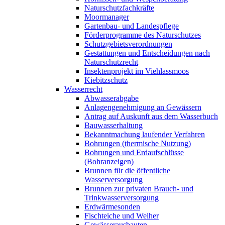
Naturschutzfachkräfte
Moormanager
Gartenbau- und Landespflege
Förderprogramme des Naturschutzes
Schutzgebietsverordnungen
Gestattungen und Entscheidungen nach
Naturschutzrecht
Insektenprojekt im Viehlassmoos
Kiebitzschutz
Wasserrecht
Abwasserabgabe
Anlagengenehmigung an Gewässern
Antrag auf Auskunft aus dem Wasserbuch
Bauwasserhaltung
Bekanntmachung laufender Verfahren
Bohrungen (thermische Nutzung)
Bohrungen und Erdaufschlüsse
(Bohranzeigen)
Brunnen für die öffentliche
Wasserversorgung
Brunnen zur privaten Brauch- und
Trinkwasserversorgung
Erdwärmesonden
Fischteiche und Weiher
Gewässerausbauten