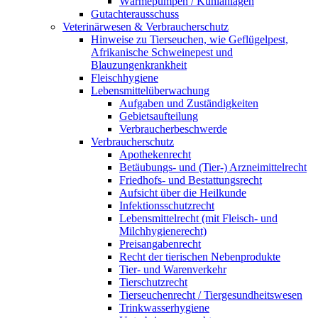
Wärmepumpen / Kühlanlagen
Gutachterausschuss
Veterinärwesen & Verbraucherschutz
Hinweise zu Tierseuchen, wie Geflügelpest,
Afrikanische Schweinepest und
Blauzungenkrankheit
Fleischhygiene
Lebensmittelüberwachung
Aufgaben und Zuständigkeiten
Gebietsaufteilung
Verbraucherbeschwerde
Verbraucherschutz
Apothekenrecht
Betäubungs- und (Tier-) Arzneimittelrecht
Friedhofs- und Bestattungsrecht
Aufsicht über die Heilkunde
Infektionsschutzrecht
Lebensmittelrecht (mit Fleisch- und
Milchhygienerecht)
Preisangabenrecht
Recht der tierischen Nebenprodukte
Tier- und Warenverkehr
Tierschutzrecht
Tierseuchenrecht / Tiergesundheitswesen
Trinkwasserhygiene