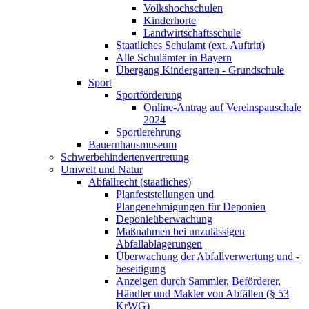
Volkshochschulen
Kinderhorte
Landwirtschaftsschule
Staatliches Schulamt (ext. Auftritt)
Alle Schulämter in Bayern
Übergang Kindergarten - Grundschule
Sport
Sportförderung
Online-Antrag auf Vereinspauschale
2024
Sportlerehrung
Bauernhausmuseum
Schwerbehindertenvertretung
Umwelt und Natur
Abfallrecht (staatliches)
Planfeststellungen und
Plangenehmigungen für Deponien
Deponieüberwachung
Maßnahmen bei unzulässigen
Abfallablagerungen
Überwachung der Abfallverwertung und -
beseitigung
Anzeigen durch Sammler, Beförderer,
Händler und Makler von Abfällen (§ 53
KrWG)