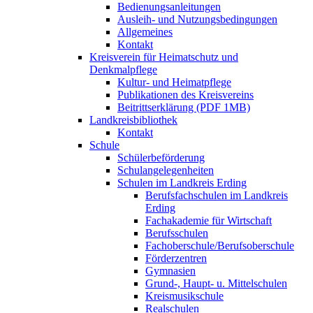
Bedienungsanleitungen
Ausleih- und Nutzungsbedingungen
Allgemeines
Kontakt
Kreisverein für Heimatschutz und
Denkmalpflege
Kultur- und Heimatpflege
Publikationen des Kreisvereins
Beitrittserklärung (PDF 1MB)
Landkreisbibliothek
Kontakt
Schule
Schülerbeförderung
Schulangelegenheiten
Schulen im Landkreis Erding
Berufsfachschulen im Landkreis
Erding
Fachakademie für Wirtschaft
Berufsschulen
Fachoberschule/Berufsoberschule
Förderzentren
Gymnasien
Grund-, Haupt- u. Mittelschulen
Kreismusikschule
Realschulen