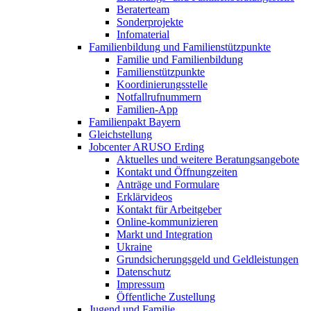
Beraterteam
Sonderprojekte
Infomaterial
Familienbildung und Familienstützpunkte
Familie und Familienbildung
Familienstützpunkte
Koordinierungsstelle
Notfallrufnummern
Familien-App
Familienpakt Bayern
Gleichstellung
Jobcenter ARUSO Erding
Aktuelles und weitere Beratungsangebote
Kontakt und Öffnungzeiten
Anträge und Formulare
Erklärvideos
Kontakt für Arbeitgeber
Online-kommunizieren
Markt und Integration
Ukraine
Grundsicherungsgeld und Geldleistungen
Datenschutz
Impressum
Öffentliche Zustellung
Jugend und Familie