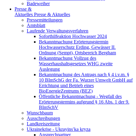
Badeweiher
Presse &
Aktuelles
Presse & Aktuelles
Pressemitteilungen
Amtsblatt
Laufende Verwaltungsverfahren
Soforthilfeaktion Hochwasser 2024
Bekanntmachung Erörterungstermin
Hochwasserschutz Erding, Gewässer II.
Ordnung (Sempt), Ortsbereich Bergham
Bekanntmachung Vollzug des
Wasserhaushaltsgesetzes WHG zweite
Auslegung
Bekanntmachung des Antrags nach § 4 i.v.m. §
10 BImSchG der Fa. Wurzer Umwelt GmbH auf
Errichtung und Betrieb eines
BioEnergieZentrums (BEZ)
Öffentliche Bekanntmachung - Wegfall des
Erörterungstermins aufgrund § 16 Abs. 1 der 9.
BImSchV
Wunschbaum
Ausschreibungen
Landkreiszeitung
Ukrainekrise - Ukrayinsʹka kryza
Ansprechpartner