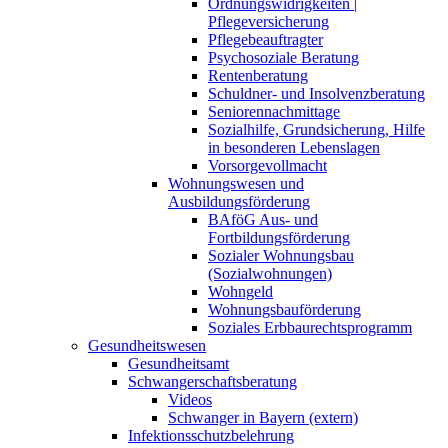
Ordnungswidrigkeiten |
Pflegeversicherung
Pflegebeauftragter
Psychosoziale Beratung
Rentenberatung
Schuldner- und Insolvenzberatung
Seniorennachmittage
Sozialhilfe, Grundsicherung, Hilfe
in besonderen Lebenslagen
Vorsorgevollmacht
Wohnungswesen und
Ausbildungsförderung
BAföG Aus- und
Fortbildungsförderung
Sozialer Wohnungsbau
(Sozialwohnungen)
Wohngeld
Wohnungsbauförderung
Soziales Erbbaurechtsprogramm
Gesundheitswesen
Gesundheitsamt
Schwangerschaftsberatung
Videos
Schwanger in Bayern (extern)
Infektionsschutzbelehrung