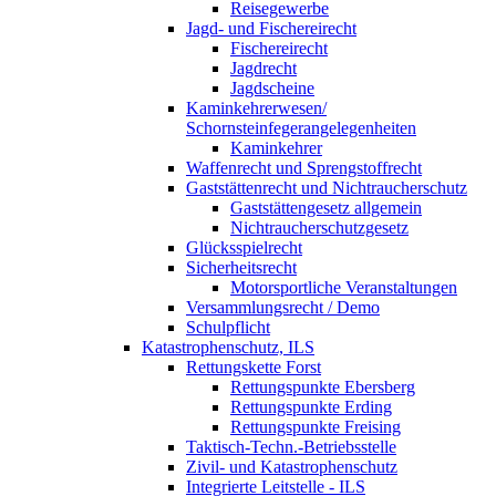
Reisegewerbe
Jagd- und Fischereirecht
Fischereirecht
Jagdrecht
Jagdscheine
Kaminkehrerwesen/
Schornsteinfegerangelegenheiten
Kaminkehrer
Waffenrecht und Sprengstoffrecht
Gaststättenrecht und Nichtraucherschutz
Gaststättengesetz allgemein
Nichtraucherschutzgesetz
Glücksspielrecht
Sicherheitsrecht
Motorsportliche Veranstaltungen
Versammlungsrecht / Demo
Schulpflicht
Katastrophenschutz, ILS
Rettungskette Forst
Rettungspunkte Ebersberg
Rettungspunkte Erding
Rettungspunkte Freising
Taktisch-Techn.-Betriebsstelle
Zivil- und Katastrophenschutz
Integrierte Leitstelle - ILS