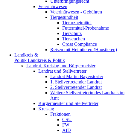
Unterbringungsrecht
Veterinärwesen
Veterinärwesen - Gebühren
Tiergesundheit
Tierarzneimittel
Futtermittel-Probenahme
Tierschutz
Tierseuchen
Cross Compliance
Reisen mit Heimtieren (Haustieren)
Landkreis &
Politik
Landkreis & Politik
Landrat, Kreistag und Bürgermeister
Landrat und Stellvertreter
Landrat Martin Bayerstorfer
1. Stellvertretender Landrat
2. Stellvertretender Landrat
Weitere Stellvertreterin des Landrats im
Amt
Bürgermeister und Stellvertreter
Kreistag
Fraktionen
CSU
FW
AfD