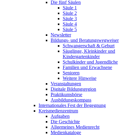
Die fünf Säulen
Säule 1
Säule 2
Säule 3
Säule 4
Säule 5
Newsletter
Bildungs- und Beratungswegweiser
Schwangerschaft & Geburt
Säuglinge, Kleinkinder und
Kindergartenkinder
Schulkinder und Jugendliche
Familien und Erwachsene
Senioren
Weitere Hinweise
Veranstaltungen
Digitale Bildungsregion
Praktikumsbörse
Ausbildungskompass
Internationales Fest der Begegnung
Kreismedienzentrum
Aufgaben
Die Geschichte
Allgemeines Medienrecht
Medienkataloge