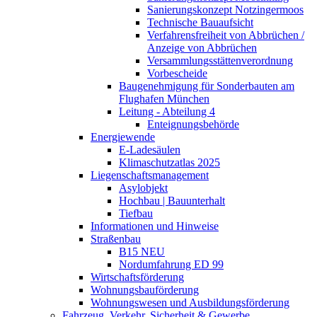
Sanierungskonzept Notzingermoos
Technische Bauaufsicht
Verfahrensfreiheit von Abbrüchen /
Anzeige von Abbrüchen
Versammlungsstättenverordnung
Vorbescheide
Baugenehmigung für Sonderbauten am
Flughafen München
Leitung - Abteilung 4
Enteignungsbehörde
Energiewende
E-Ladesäulen
Klimaschutzatlas 2025
Liegenschaftsmanagement
Asylobjekt
Hochbau | Bauunterhalt
Tiefbau
Informationen und Hinweise
Straßenbau
B15 NEU
Nordumfahrung ED 99
Wirtschaftsförderung
Wohnungsbauförderung
Wohnungswesen und Ausbildungsförderung
Fahrzeug, Verkehr, Sicherheit & Gewerbe