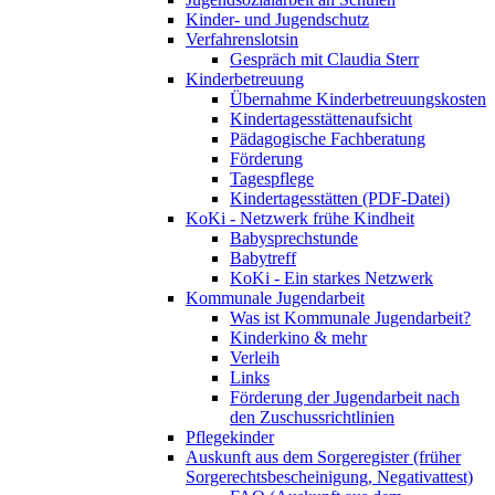
Kinder- und Jugendschutz
Verfahrenslotsin
Gespräch mit Claudia Sterr
Kinderbetreuung
Übernahme Kinderbetreuungskosten
Kindertagesstättenaufsicht
Pädagogische Fachberatung
Förderung
Tagespflege
Kindertagesstätten (PDF-Datei)
KoKi - Netzwerk frühe Kindheit
Babysprechstunde
Babytreff
KoKi - Ein starkes Netzwerk
Kommunale Jugendarbeit
Was ist Kommunale Jugendarbeit?
Kinderkino & mehr
Verleih
Links
Förderung der Jugendarbeit nach
den Zuschussrichtlinien
Pflegekinder
Auskunft aus dem Sorgeregister (früher
Sorgerechtsbescheinigung, Negativattest)