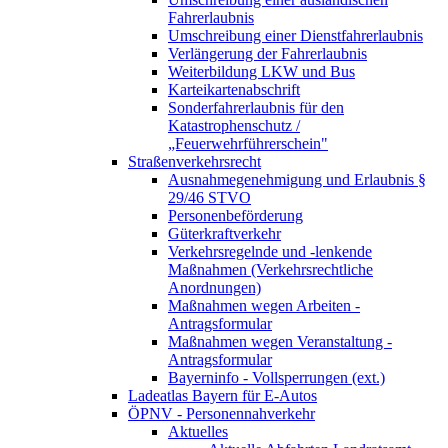
Fahrerlaubnis
Umschreibung einer Dienstfahrerlaubnis
Verlängerung der Fahrerlaubnis
Weiterbildung LKW und Bus
Karteikartenabschrift
Sonderfahrerlaubnis für den
Katastrophenschutz /
„Feuerwehrführerschein"
Straßenverkehrsrecht
Ausnahmegenehmigung und Erlaubnis §
29/46 STVO
Personenbeförderung
Güterkraftverkehr
Verkehrsregelnde und -lenkende
Maßnahmen (Verkehrsrechtliche
Anordnungen)
Maßnahmen wegen Arbeiten -
Antragsformular
Maßnahmen wegen Veranstaltung -
Antragsformular
Bayerninfo - Vollsperrungen (ext.)
Ladeatlas Bayern für E-Autos
ÖPNV - Personennahverkehr
Aktuelles