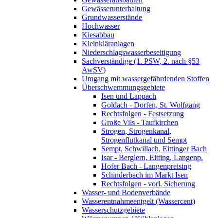
Gewässerunterhaltung
Grundwasserstände
Hochwasser
Kiesabbau
Kleinkläranlagen
Niederschlagswasserbeseitigung
Sachverständige (1. PSW, 2. nach §53
AwSV)
Umgang mit wassergefährdenden Stoffen
Überschwemmungsgebiete
Isen und Lappach
Goldach - Dorfen, St. Wolfgang
Rechtsfolgen - Festsetzung
Große Vils - Taufkirchen
Strogen, Strogenkanal,
Strogenflutkanal und Sempt
Sempt, Schwillach, Eittinger Bach
Isar - Berglern, Eitting, Langenp.
Hofer Bach - Langenpreising
Schinderbach im Markt Isen
Rechtsfolgen - vorl. Sicherung
Wasser- und Bodenverbände
Wasserentnahmeentgelt (Wassercent)
Wasserschutzgebiete