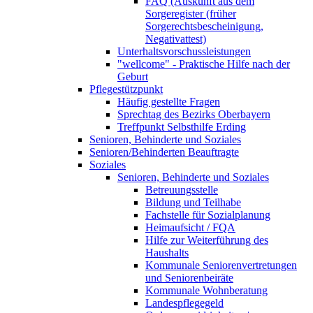
FAQ (Auskunft aus dem
Sorgeregister (früher
Sorgerechtsbescheinigung,
Negativattest)
Unterhaltsvorschussleistungen
"wellcome" - Praktische Hilfe nach der
Geburt
Pflegestützpunkt
Häufig gestellte Fragen
Sprechtag des Bezirks Oberbayern
Treffpunkt Selbsthilfe Erding
Senioren, Behinderte und Soziales
Senioren/Behinderten Beauftragte
Soziales
Senioren, Behinderte und Soziales
Betreuungsstelle
Bildung und Teilhabe
Fachstelle für Sozialplanung
Heimaufsicht / FQA
Hilfe zur Weiterführung des
Haushalts
Kommunale Seniorenvertretungen
und Seniorenbeiräte
Kommunale Wohnberatung
Landespflegegeld