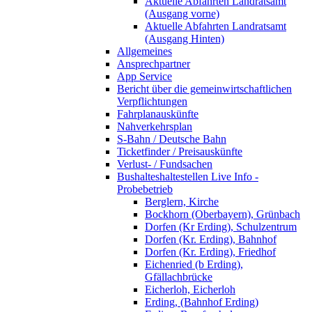
Aktuelle Abfahrten Landratsamt
(Ausgang vorne)
Aktuelle Abfahrten Landratsamt
(Ausgang Hinten)
Allgemeines
Ansprechpartner
App Service
Bericht über die gemeinwirtschaftlichen
Verpflichtungen
Fahrplanauskünfte
Nahverkehrsplan
S-Bahn / Deutsche Bahn
Ticketfinder / Preisauskünfte
Verlust- / Fundsachen
Bushalteshaltestellen Live Info -
Probebetrieb
Berglern, Kirche
Bockhorn (Oberbayern), Grünbach
Dorfen (Kr Erding), Schulzentrum
Dorfen (Kr. Erding), Bahnhof
Dorfen (Kr. Erding), Friedhof
Eichenried (b Erding),
Gfällachbrücke
Eicherloh, Eicherloh
Erding, (Bahnhof Erding)