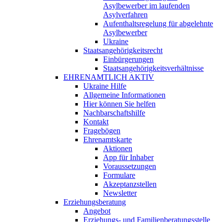
Asylbewerber im laufenden
Asylverfahren
Aufenthaltsregelung für abgelehnte
Asylbewerber
Ukraine
Staatsangehörigkeitsrecht
Einbürgerungen
Staatsangehörigkeitsverhältnisse
EHRENAMTLICH AKTIV
Ukraine Hilfe
Allgemeine Informationen
Hier können Sie helfen
Nachbarschaftshilfe
Kontakt
Fragebögen
Ehrenamtskarte
Aktionen
App für Inhaber
Voraussetzungen
Formulare
Akzeptanzstellen
Newsletter
Erziehungsberatung
Angebot
Erziehungs- und Familienberatungsstelle