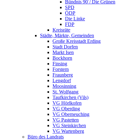
Bündnis 90´/ Die Grünen
SPD
ÖDP
Die Linke
FDP
Kreisräte
Städte, Märkte, Gemeinden
Große Kreisstadt Erding
Stadt Dorfen
Markt Isen
Bockhorn
Finsing
Forstern
Fraunberg
Lengdorf
Moosinning
St. Wolfgang
Taufkirchen (Vils)
VG Hörlkofen
VG Oberding
VG Oberneuching
VG Pastetten
VG Steinkirchen
VG Wartenberg
Büro des Landrats