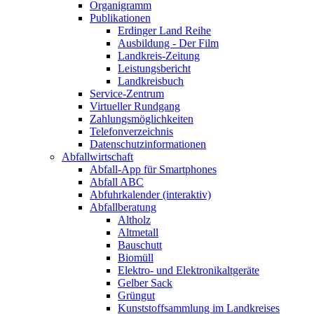
Organigramm
Publikationen
Erdinger Land Reihe
Ausbildung - Der Film
Landkreis-Zeitung
Leistungsbericht
Landkreisbuch
Service-Zentrum
Virtueller Rundgang
Zahlungsmöglichkeiten
Telefonverzeichnis
Datenschutzinformationen
Abfallwirtschaft
Abfall-App für Smartphones
Abfall ABC
Abfuhrkalender (interaktiv)
Abfallberatung
Altholz
Altmetall
Bauschutt
Biomüll
Elektro- und Elektronikaltgeräte
Gelber Sack
Grüngut
Kunststoffsammlung im Landkreises