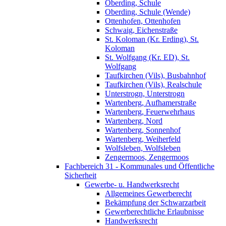
Oberding, Schule
Oberding, Schule (Wende)
Ottenhofen, Ottenhofen
Schwaig, Eichenstraße
St. Koloman (Kr. Erding), St.
Koloman
St. Wolfgang (Kr. ED), St.
Wolfgang
Taufkirchen (Vils), Busbahnhof
Taufkirchen (Vils), Realschule
Unterstrogn, Unterstrogn
Wartenberg, Aufhamerstraße
Wartenberg, Feuerwehrhaus
Wartenberg, Nord
Wartenberg, Sonnenhof
Wartenberg, Weiherfeld
Wolfsleben, Wolfsleben
Zengermoos, Zengermoos
Fachbereich 31 - Kommunales und Öffentliche
Sicherheit
Gewerbe- u. Handwerksrecht
Allgemeines Gewerberecht
Bekämpfung der Schwarzarbeit
Gewerberechtliche Erlaubnisse
Handwerksrecht