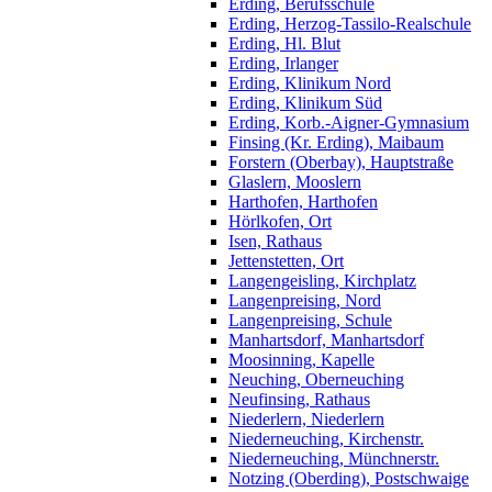
Erding, Berufsschule
Erding, Herzog-Tassilo-Realschule
Erding, Hl. Blut
Erding, Irlanger
Erding, Klinikum Nord
Erding, Klinikum Süd
Erding, Korb.-Aigner-Gymnasium
Finsing (Kr. Erding), Maibaum
Forstern (Oberbay), Hauptstraße
Glaslern, Mooslern
Harthofen, Harthofen
Hörlkofen, Ort
Isen, Rathaus
Jettenstetten, Ort
Langengeisling, Kirchplatz
Langenpreising, Nord
Langenpreising, Schule
Manhartsdorf, Manhartsdorf
Moosinning, Kapelle
Neuching, Oberneuching
Neufinsing, Rathaus
Niederlern, Niederlern
Niederneuching, Kirchenstr.
Niederneuching, Münchnerstr.
Notzing (Oberding), Postschwaige