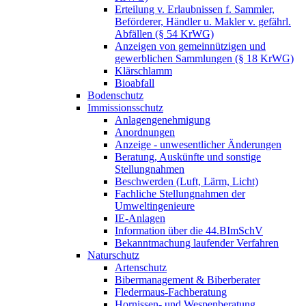
Erteilung v. Erlaubnissen f. Sammler,
Beförderer, Händler u. Makler v. gefährl.
Abfällen (§ 54 KrWG)
Anzeigen von gemeinnützigen und
gewerblichen Sammlungen (§ 18 KrWG)
Klärschlamm
Bioabfall
Bodenschutz
Immissionsschutz
Anlagengenehmigung
Anordnungen
Anzeige - unwesentlicher Änderungen
Beratung, Auskünfte und sonstige
Stellungnahmen
Beschwerden (Luft, Lärm, Licht)
Fachliche Stellungnahmen der
Umweltingenieure
IE-Anlagen
Information über die 44.BImSchV
Bekanntmachung laufender Verfahren
Naturschutz
Artenschutz
Bibermanagement & Biberberater
Fledermaus-Fachberatung
Hornissen- und Wespenberatung