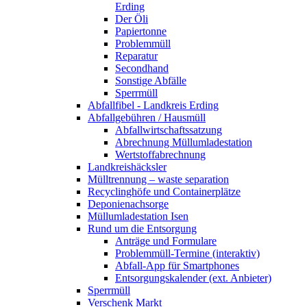
Erding
Der Öli
Papiertonne
Problemmüll
Reparatur
Secondhand
Sonstige Abfälle
Sperrmüll
Abfallfibel - Landkreis Erding
Abfallgebühren / Hausmüll
Abfallwirtschaftssatzung
Abrechnung Müllumladestation
Wertstoffabrechnung
Landkreishäcksler
Mülltrennung – waste separation
Recyclinghöfe und Containerplätze
Deponienachsorge
Müllumladestation Isen
Rund um die Entsorgung
Anträge und Formulare
Problemmüll-Termine (interaktiv)
Abfall-App für Smartphones
Entsorgungskalender (ext. Anbieter)
Sperrmüll
Verschenk Markt