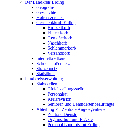
Der Landkreis Erding
Geografie
Geschichte
Hoheitszeichen
Geschenkkorb Erding
Brotzeitkorb
Fitnesskorb
Genießerkorb
Naschkorb
Schlemmerkorb
Versandkorb
Internetbreitband
Schnellstraßennetz
Straßennetz
Statistiken
Landkreisverwaltung
Stabsstellen
Gleichstellungsstelle
Personalrat
Kreisrevision
Senioren und Behindertenbeauftragte
Abteilung Z - Zentrale Angelegenheiten
Zentrale Dienste
Organisation und E-Akte
Personal Landratsamt Erding