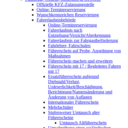
Offizielle KFZ-Zulassungsstelle
Online-Terminreservierung
Wunschkennzeichen Reservierung
Fahrerlaubnisbehörde
Online-Terminreservierung
Fahrerlaubnis nach
Entziehung/Verzicht/Aberkennung
Fahrerlaubnis zur Fahrgastbeförderung
Fahrlehrer, Fahrschulen
Führerschein auf Probe, Anordnung von
Maßnahmen
Führerschein machen und erweitern
Führerschein mit 17 / Begleitetes Fahren
mit 17
Ersatzführerschein aufgrund
Diebstahl/Verlust,
Unleserlichkeit/Beschädigung,
Berichtigung/Namensänderung und
Änderung von Auflagen
Internationaler Führerschein
Mehrfachtäter
Stufenweiser Umtausch alter
Führerscheine
Umtausch Altführerschein
Umschreibung einer ausländischen