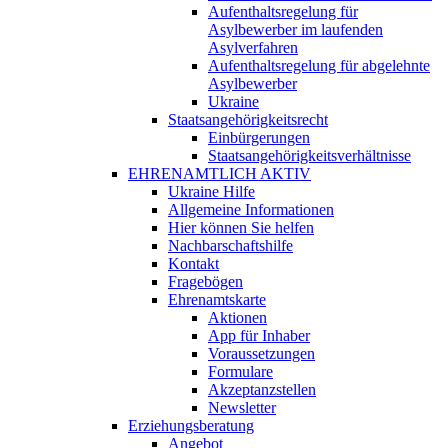
Aufenthaltsregelung für
Asylbewerber im laufenden
Asylverfahren
Aufenthaltsregelung für abgelehnte
Asylbewerber
Ukraine
Staatsangehörigkeitsrecht
Einbürgerungen
Staatsangehörigkeitsverhältnisse
EHRENAMTLICH AKTIV
Ukraine Hilfe
Allgemeine Informationen
Hier können Sie helfen
Nachbarschaftshilfe
Kontakt
Fragebögen
Ehrenamtskarte
Aktionen
App für Inhaber
Voraussetzungen
Formulare
Akzeptanzstellen
Newsletter
Erziehungsberatung
Angebot