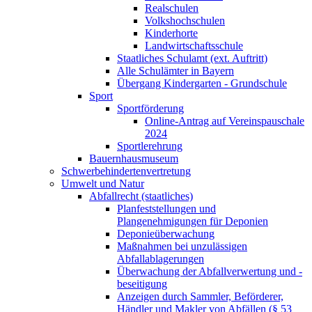
Realschulen
Volkshochschulen
Kinderhorte
Landwirtschaftsschule
Staatliches Schulamt (ext. Auftritt)
Alle Schulämter in Bayern
Übergang Kindergarten - Grundschule
Sport
Sportförderung
Online-Antrag auf Vereinspauschale
2024
Sportlerehrung
Bauernhausmuseum
Schwerbehindertenvertretung
Umwelt und Natur
Abfallrecht (staatliches)
Planfeststellungen und
Plangenehmigungen für Deponien
Deponieüberwachung
Maßnahmen bei unzulässigen
Abfallablagerungen
Überwachung der Abfallverwertung und -
beseitigung
Anzeigen durch Sammler, Beförderer,
Händler und Makler von Abfällen (§ 53