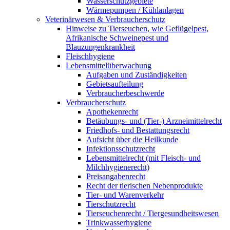
Wasserschutzgebiete
Wärmepumpen / Kühlanlagen
Veterinärwesen & Verbraucherschutz
Hinweise zu Tierseuchen, wie Geflügelpest,
Afrikanische Schweinepest und
Blauzungenkrankheit
Fleischhygiene
Lebensmittelüberwachung
Aufgaben und Zuständigkeiten
Gebietsaufteilung
Verbraucherbeschwerde
Verbraucherschutz
Apothekenrecht
Betäubungs- und (Tier-) Arzneimittelrecht
Friedhofs- und Bestattungsrecht
Aufsicht über die Heilkunde
Infektionsschutzrecht
Lebensmittelrecht (mit Fleisch- und
Milchhygienerecht)
Preisangabenrecht
Recht der tierischen Nebenprodukte
Tier- und Warenverkehr
Tierschutzrecht
Tierseuchenrecht / Tiergesundheitswesen
Trinkwasserhygiene