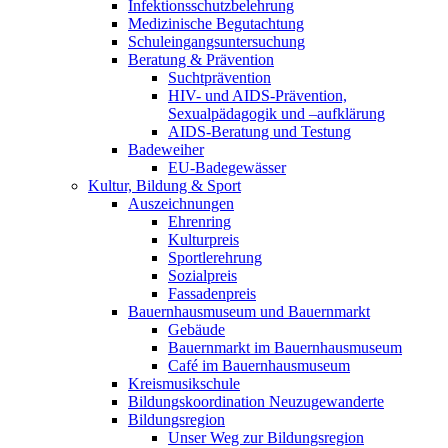
Infektionsschutzbelehrung
Medizinische Begutachtung
Schuleingangsuntersuchung
Beratung & Prävention
Suchtprävention
HIV- und AIDS-Prävention,
Sexualpädagogik und –aufklärung
AIDS-Beratung und Testung
Badeweiher
EU-Badegewässer
Kultur, Bildung & Sport
Auszeichnungen
Ehrenring
Kulturpreis
Sportlerehrung
Sozialpreis
Fassadenpreis
Bauernhausmuseum und Bauernmarkt
Gebäude
Bauernmarkt im Bauernhausmuseum
Café im Bauernhausmuseum
Kreismusikschule
Bildungskoordination Neuzugewanderte
Bildungsregion
Unser Weg zur Bildungsregion