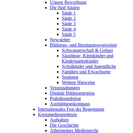
Unsere Bewerbung
Die fünf Säulen
Säule 1
Säule 2
Säule 3
Säule 4
Säule 5
Newsletter
Bildungs- und Beratungswegweiser
Schwangerschaft & Geburt
Säuglinge, Kleinkinder und
Kindergartenkinder
Schulkinder und Jugendliche
Familien und Erwachsene
Senioren
Weitere Hinweise
Veranstaltungen
Digitale Bildungsregion
Praktikumsbörse
Ausbildungskompass
Internationales Fest der Begegnung
Kreismedienzentrum
Aufgaben
Die Geschichte
Allgemeines Medienrecht