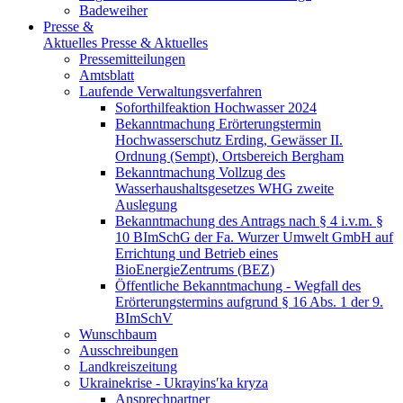
Badeweiher
Presse &
Aktuelles
Presse & Aktuelles
Pressemitteilungen
Amtsblatt
Laufende Verwaltungsverfahren
Soforthilfeaktion Hochwasser 2024
Bekanntmachung Erörterungstermin
Hochwasserschutz Erding, Gewässer II.
Ordnung (Sempt), Ortsbereich Bergham
Bekanntmachung Vollzug des
Wasserhaushaltsgesetzes WHG zweite
Auslegung
Bekanntmachung des Antrags nach § 4 i.v.m. §
10 BImSchG der Fa. Wurzer Umwelt GmbH auf
Errichtung und Betrieb eines
BioEnergieZentrums (BEZ)
Öffentliche Bekanntmachung - Wegfall des
Erörterungstermins aufgrund § 16 Abs. 1 der 9.
BImSchV
Wunschbaum
Ausschreibungen
Landkreiszeitung
Ukrainekrise - Ukrayinsʹka kryza
Ansprechpartner