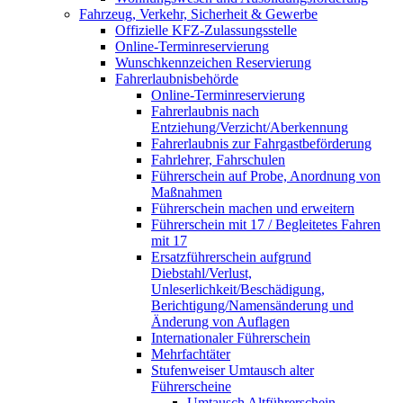
Fahrzeug, Verkehr, Sicherheit & Gewerbe
Offizielle KFZ-Zulassungsstelle
Online-Terminreservierung
Wunschkennzeichen Reservierung
Fahrerlaubnisbehörde
Online-Terminreservierung
Fahrerlaubnis nach
Entziehung/Verzicht/Aberkennung
Fahrerlaubnis zur Fahrgastbeförderung
Fahrlehrer, Fahrschulen
Führerschein auf Probe, Anordnung von
Maßnahmen
Führerschein machen und erweitern
Führerschein mit 17 / Begleitetes Fahren
mit 17
Ersatzführerschein aufgrund
Diebstahl/Verlust,
Unleserlichkeit/Beschädigung,
Berichtigung/Namensänderung und
Änderung von Auflagen
Internationaler Führerschein
Mehrfachtäter
Stufenweiser Umtausch alter
Führerscheine
Umtausch Altführerschein