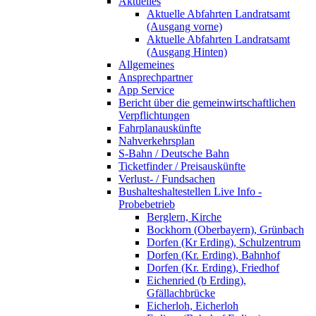
Aktuelles
Aktuelle Abfahrten Landratsamt
(Ausgang vorne)
Aktuelle Abfahrten Landratsamt
(Ausgang Hinten)
Allgemeines
Ansprechpartner
App Service
Bericht über die gemeinwirtschaftlichen
Verpflichtungen
Fahrplanauskünfte
Nahverkehrsplan
S-Bahn / Deutsche Bahn
Ticketfinder / Preisauskünfte
Verlust- / Fundsachen
Bushalteshaltestellen Live Info -
Probebetrieb
Berglern, Kirche
Bockhorn (Oberbayern), Grünbach
Dorfen (Kr Erding), Schulzentrum
Dorfen (Kr. Erding), Bahnhof
Dorfen (Kr. Erding), Friedhof
Eichenried (b Erding),
Gfällachbrücke
Eicherloh, Eicherloh