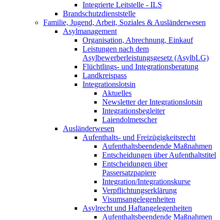
Integrierte Leitstelle - ILS
Brandschutzdienststelle
Familie, Jugend, Arbeit, Soziales & Ausländerwesen
Asylmanagement
Organisation, Abrechnung, Einkauf
Leistungen nach dem
Asylbewerberleistungsgesetz (AsylbLG)
Flüchtlings- und Integrationsberatung
Landkreispass
Integrationslotsin
Aktuelles
Newsletter der Integrationslotsin
Integrationsbegleiter
Laiendolmetscher
Ausländerwesen
Aufenthalts- und Freizügigkeitsrecht
Aufenthaltsbeendende Maßnahmen
Entscheidungen über Aufenthaltstitel
Entscheidungen über
Passersatzpapiere
Integration/Integrationskurse
Verpflichtungserklärung
Visumsangelegenheiten
Asylrecht und Haftangelegenheiten
Aufenthaltsbeendende Maßnahmen