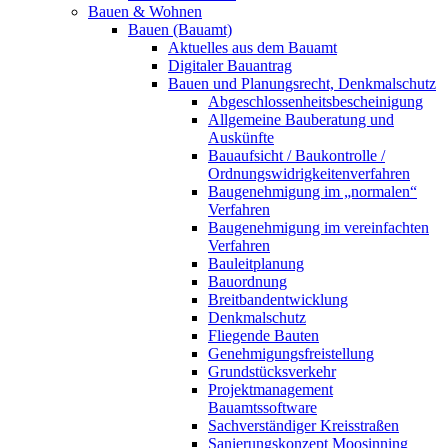
Bauen & Wohnen
Bauen (Bauamt)
Aktuelles aus dem Bauamt
Digitaler Bauantrag
Bauen und Planungsrecht, Denkmalschutz
Abgeschlossenheitsbescheinigung
Allgemeine Bauberatung und
Auskünfte
Bauaufsicht / Baukontrolle /
Ordnungswidrigkeitenverfahren
Baugenehmigung im „normalen“
Verfahren
Baugenehmigung im vereinfachten
Verfahren
Bauleitplanung
Bauordnung
Breitbandentwicklung
Denkmalschutz
Fliegende Bauten
Genehmigungsfreistellung
Grundstücksverkehr
Projektmanagement
Bauamtssoftware
Sachverständiger Kreisstraßen
Sanierungskonzept Moosinning