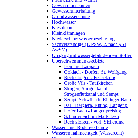
Gewässerausbauten
Gewässerunterhaltung
Grundwasserstände
Hochwasser
Kiesabbau
Kleinkläranlagen
Niederschlagswasserbeseitigung
Sachverständige (1. PSW, 2. nach §53
AwSV)
Umgang mit wassergefährdenden Stoffen
Überschwemmungsgebiete
Isen und Lappach
Goldach - Dorfen, St. Wolfgang
Rechtsfolgen - Festsetzung
Große Vils - Taufkirchen
Strogen, Strogenkanal,
Strogenflutkanal und Sempt
Sempt, Schwillach, Eittinger Bach
Isar - Berglern, Eitting, Langenp.
Hofer Bach - Langenpreising
Schinderbach im Markt Isen
Rechtsfolgen - vorl. Sicherung
Wasser- und Bodenverbände
Wasserentnahmeentgelt (Wassercent)