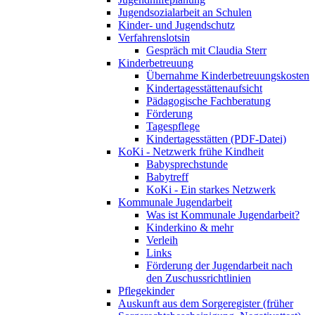
Jugendsozialarbeit an Schulen
Kinder- und Jugendschutz
Verfahrenslotsin
Gespräch mit Claudia Sterr
Kinderbetreuung
Übernahme Kinderbetreuungskosten
Kindertagesstättenaufsicht
Pädagogische Fachberatung
Förderung
Tagespflege
Kindertagesstätten (PDF-Datei)
KoKi - Netzwerk frühe Kindheit
Babysprechstunde
Babytreff
KoKi - Ein starkes Netzwerk
Kommunale Jugendarbeit
Was ist Kommunale Jugendarbeit?
Kinderkino & mehr
Verleih
Links
Förderung der Jugendarbeit nach
den Zuschussrichtlinien
Pflegekinder
Auskunft aus dem Sorgeregister (früher