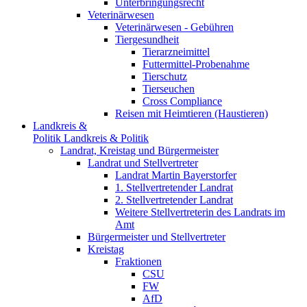
Unterbringungsrecht
Veterinärwesen
Veterinärwesen - Gebühren
Tiergesundheit
Tierarzneimittel
Futtermittel-Probenahme
Tierschutz
Tierseuchen
Cross Compliance
Reisen mit Heimtieren (Haustieren)
Landkreis &
Politik
Landkreis & Politik
Landrat, Kreistag und Bürgermeister
Landrat und Stellvertreter
Landrat Martin Bayerstorfer
1. Stellvertretender Landrat
2. Stellvertretender Landrat
Weitere Stellvertreterin des Landrats im
Amt
Bürgermeister und Stellvertreter
Kreistag
Fraktionen
CSU
FW
AfD