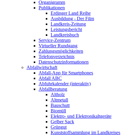
Organigramm
Publikationen
Erdinger Land Reihe
Ausbildung - Der Film
Landkreis-Zeitung
Leistungsbericht
Landkreisbuch
Service-Zentrum
Virtueller Rundgang
Zahlungsmöglichkeiten
Telefonverzeichnis
Datenschutzinformationen
Abfallwirtschaft
Abfall-App für Smartphones
Abfall ABC
Abfuhrkalender (interaktiv)
Abfallberatung
Altholz
Altmetall
Bauschutt
Biomüll
Elektro- und Elektronikaltgeräte
Gelber Sack
Grüngut
Kunststoffsammlung im Landkreises