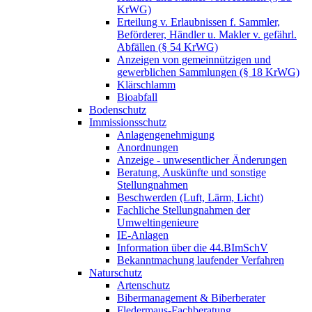
KrWG)
Erteilung v. Erlaubnissen f. Sammler,
Beförderer, Händler u. Makler v. gefährl.
Abfällen (§ 54 KrWG)
Anzeigen von gemeinnützigen und
gewerblichen Sammlungen (§ 18 KrWG)
Klärschlamm
Bioabfall
Bodenschutz
Immissionsschutz
Anlagengenehmigung
Anordnungen
Anzeige - unwesentlicher Änderungen
Beratung, Auskünfte und sonstige
Stellungnahmen
Beschwerden (Luft, Lärm, Licht)
Fachliche Stellungnahmen der
Umweltingenieure
IE-Anlagen
Information über die 44.BImSchV
Bekanntmachung laufender Verfahren
Naturschutz
Artenschutz
Bibermanagement & Biberberater
Fledermaus-Fachberatung