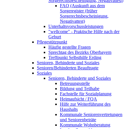
Sorgerechtsbescheinigung, Negativattest)
FAQ (Auskunft aus dem
Sorgeregister (früher
Sorgerechtsbescheinigung,
Negativattest)
Unterhaltsvorschussleistungen
"wellcome" - Praktische Hilfe nach der
Geburt
Pflegestützpunkt
Häufig gestellte Fragen
Sprechtag des Bezirks Oberbayern
Treffpunkt Selbsthilfe Erding
Senioren, Behinderte und Soziales
Senioren/Behinderten Beauftragte
Soziales
Senioren, Behinderte und Soziales
Betreuungsstelle
Bildung und Teilhabe
Fachstelle für Sozialplanung
Heimaufsicht / FQA
Hilfe zur Weiterführung des
Haushalts
Kommunale Seniorenvertretungen
und Seniorenbeiräte
Kommunale Wohnberatung