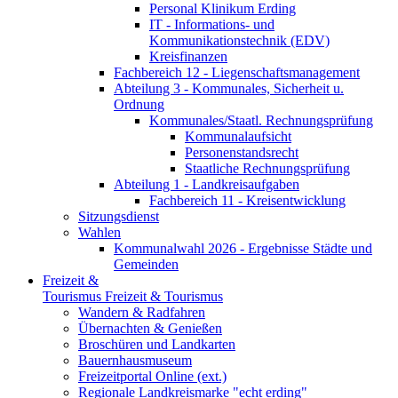
Personal Klinikum Erding
IT - Informations- und
Kommunikationstechnik (EDV)
Kreisfinanzen
Fachbereich 12 - Liegenschaftsmanagement
Abteilung 3 - Kommunales, Sicherheit u.
Ordnung
Kommunales/Staatl. Rechnungsprüfung
Kommunalaufsicht
Personenstandsrecht
Staatliche Rechnungsprüfung
Abteilung 1 - Landkreisaufgaben
Fachbereich 11 - Kreisentwicklung
Sitzungsdienst
Wahlen
Kommunalwahl 2026 - Ergebnisse Städte und
Gemeinden
Freizeit &
Tourismus
Freizeit & Tourismus
Wandern & Radfahren
Übernachten & Genießen
Broschüren und Landkarten
Bauernhausmuseum
Freizeitportal Online (ext.)
Regionale Landkreismarke "echt erding"