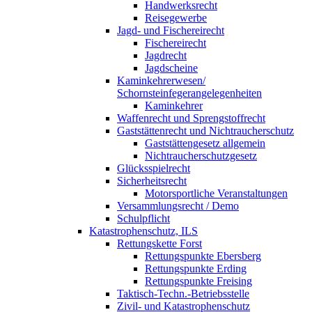
Handwerksrecht
Reisegewerbe
Jagd- und Fischereirecht
Fischereirecht
Jagdrecht
Jagdscheine
Kaminkehrerwesen/
Schornsteinfegerangelegenheiten
Kaminkehrer
Waffenrecht und Sprengstoffrecht
Gaststättenrecht und Nichtraucherschutz
Gaststättengesetz allgemein
Nichtraucherschutzgesetz
Glücksspielrecht
Sicherheitsrecht
Motorsportliche Veranstaltungen
Versammlungsrecht / Demo
Schulpflicht
Katastrophenschutz, ILS
Rettungskette Forst
Rettungspunkte Ebersberg
Rettungspunkte Erding
Rettungspunkte Freising
Taktisch-Techn.-Betriebsstelle
Zivil- und Katastrophenschutz