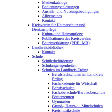
Medienkataloge
Bedienungsanleitungen
Ausleih- und Nutzungsbedingungen
Allgemeines
Kontakt
Kreisverein für Heimatschutz und
Denkmalpflege
Kultur- und Heimatpflege
Publikationen des Kreisvereins
Beitrittserklärung (PDF 1MB)
Landkreisbibliothek
Kontakt
Schule
Schülerbeförderung
Schulangelegenheiten
Schulen im Landkreis Erding
Berufsfachschulen im Landkreis
Erding
Fachakademie für Wirtschaft
Berufsschulen
Fachoberschule/Berufsoberschule
Förderzentren
Gymnasien
Grund-, Haupt- u. Mittelschulen
Kreismusikschule