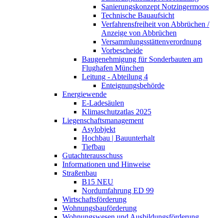
Sanierungskonzept Notzingermoos
Technische Bauaufsicht
Verfahrensfreiheit von Abbrüchen /
Anzeige von Abbrüchen
Versammlungsstättenverordnung
Vorbescheide
Baugenehmigung für Sonderbauten am
Flughafen München
Leitung - Abteilung 4
Enteignungsbehörde
Energiewende
E-Ladesäulen
Klimaschutzatlas 2025
Liegenschaftsmanagement
Asylobjekt
Hochbau | Bauunterhalt
Tiefbau
Gutachterausschuss
Informationen und Hinweise
Straßenbau
B15 NEU
Nordumfahrung ED 99
Wirtschaftsförderung
Wohnungsbauförderung
Wohnungswesen und Ausbildungsförderung