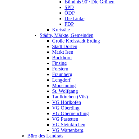
Bündnis 90´/ Die Grünen
SPD
ÖDP
Die Linke
FDP
Kreisräte
Städte, Märkte, Gemeinden
Große Kreisstadt Erding
Stadt Dorfen
Markt Isen
Bockhorn
Finsing
Forstern
Fraunberg
Lengdorf
Moosinning
St. Wolfgang
Taufkirchen (Vils)
VG Hörlkofen
VG Oberding
VG Oberneuching
VG Pastetten
VG Steinkirchen
VG Wartenberg
Büro des Landrats