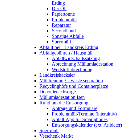
Erding
Der Öli
Papiertonne
Problemmüll
Reparatur
Secondhand
Sonstige Abfälle
Sperrmüll
Abfallfibel - Landkreis Erding
Abfallgebühren / Hausmüll
Abfallwirtschaftssatzung
Abrechnung Müllumladestation
Wertstoffabrechnung
Landkreishäcksler
Mülltrennung – waste separation
Recyclinghöfe und Containerplätze
Deponienachsorge
Müllumladestation Isen
Rund um die Entsorgung
Anträge und Formulare
Problemmüll-Termine (interaktiv)
Abfall-App für Smartphones
Entsorgungskalender (ext. Anbieter)
Sperrmüll
Verschenk Markt