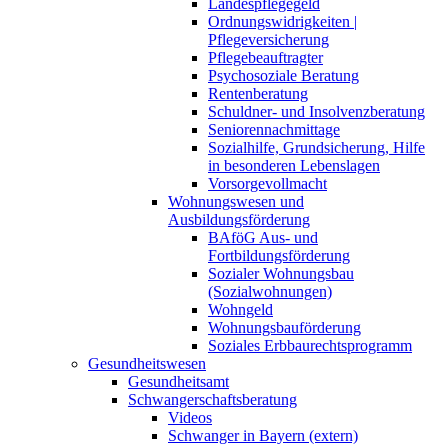
Landespflegegeld
Ordnungswidrigkeiten |
Pflegeversicherung
Pflegebeauftragter
Psychosoziale Beratung
Rentenberatung
Schuldner- und Insolvenzberatung
Seniorennachmittage
Sozialhilfe, Grundsicherung, Hilfe
in besonderen Lebenslagen
Vorsorgevollmacht
Wohnungswesen und
Ausbildungsförderung
BAföG Aus- und
Fortbildungsförderung
Sozialer Wohnungsbau
(Sozialwohnungen)
Wohngeld
Wohnungsbauförderung
Soziales Erbbaurechtsprogramm
Gesundheitswesen
Gesundheitsamt
Schwangerschaftsberatung
Videos
Schwanger in Bayern (extern)