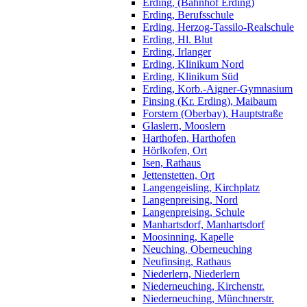
Erding, (Bahnhof Erding)
Erding, Berufsschule
Erding, Herzog-Tassilo-Realschule
Erding, Hl. Blut
Erding, Irlanger
Erding, Klinikum Nord
Erding, Klinikum Süd
Erding, Korb.-Aigner-Gymnasium
Finsing (Kr. Erding), Maibaum
Forstern (Oberbay), Hauptstraße
Glaslern, Mooslern
Harthofen, Harthofen
Hörlkofen, Ort
Isen, Rathaus
Jettenstetten, Ort
Langengeisling, Kirchplatz
Langenpreising, Nord
Langenpreising, Schule
Manhartsdorf, Manhartsdorf
Moosinning, Kapelle
Neuching, Oberneuching
Neufinsing, Rathaus
Niederlern, Niederlern
Niederneuching, Kirchenstr.
Niederneuching, Münchnerstr.