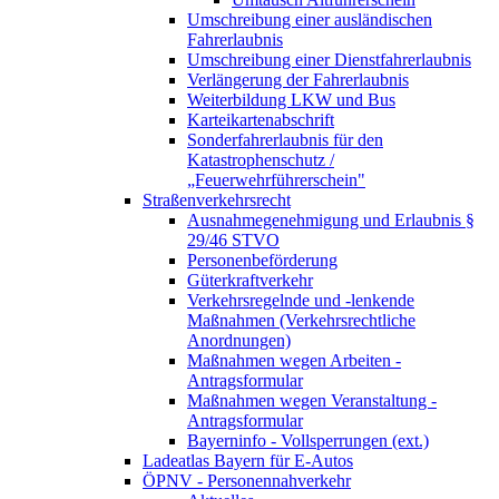
Umschreibung einer ausländischen
Fahrerlaubnis
Umschreibung einer Dienstfahrerlaubnis
Verlängerung der Fahrerlaubnis
Weiterbildung LKW und Bus
Karteikartenabschrift
Sonderfahrerlaubnis für den
Katastrophenschutz /
„Feuerwehrführerschein"
Straßenverkehrsrecht
Ausnahmegenehmigung und Erlaubnis §
29/46 STVO
Personenbeförderung
Güterkraftverkehr
Verkehrsregelnde und -lenkende
Maßnahmen (Verkehrsrechtliche
Anordnungen)
Maßnahmen wegen Arbeiten -
Antragsformular
Maßnahmen wegen Veranstaltung -
Antragsformular
Bayerninfo - Vollsperrungen (ext.)
Ladeatlas Bayern für E-Autos
ÖPNV - Personennahverkehr