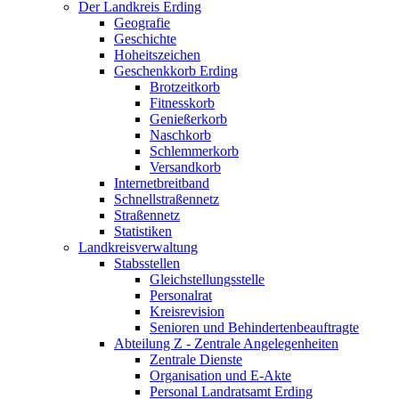
Der Landkreis Erding
Geografie
Geschichte
Hoheitszeichen
Geschenkkorb Erding
Brotzeitkorb
Fitnesskorb
Genießerkorb
Naschkorb
Schlemmerkorb
Versandkorb
Internetbreitband
Schnellstraßennetz
Straßennetz
Statistiken
Landkreisverwaltung
Stabsstellen
Gleichstellungsstelle
Personalrat
Kreisrevision
Senioren und Behindertenbeauftragte
Abteilung Z - Zentrale Angelegenheiten
Zentrale Dienste
Organisation und E-Akte
Personal Landratsamt Erding