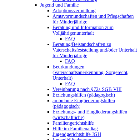
Jugend und Familie
Adoptionsvermittlung
Amtsvormundschaften und Pflegschaften
für Minderjährige
Beratung und Information zum
Volljährigenunterhalt
FAQ
Beratung/Beistandschaften zu
Vaterschaftsfeststellung und/oder Unterhalt
für Minderjährige
FAQ
Beurkundungen
(Vaterschaftsanerkennung, Sorgerecht,
Unterhalt)
FAQ
Vereinbarung nach §72a SGB VIII
Erziehungshilfen (pädagogisch)
ambulante Eingliederungshilfen
(pädagogisch)
Erziehungs- und Eingliederungshilfen
(wirtschaftliche)
Familiengerichtshilfe
Hilfe im Familienalltag
Jugendgerichtshilfe JGH
Jugendhilfeplanung