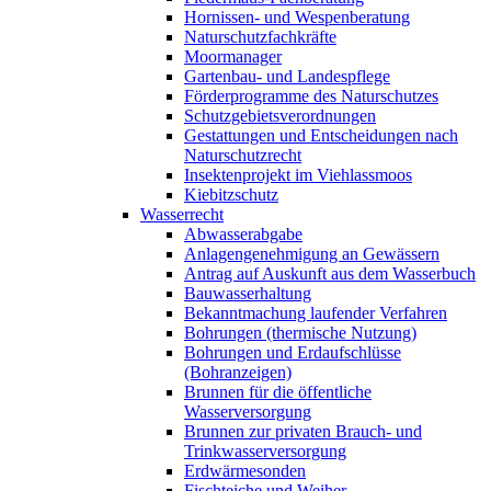
Hornissen- und Wespenberatung
Naturschutzfachkräfte
Moormanager
Gartenbau- und Landespflege
Förderprogramme des Naturschutzes
Schutzgebietsverordnungen
Gestattungen und Entscheidungen nach
Naturschutzrecht
Insektenprojekt im Viehlassmoos
Kiebitzschutz
Wasserrecht
Abwasserabgabe
Anlagengenehmigung an Gewässern
Antrag auf Auskunft aus dem Wasserbuch
Bauwasserhaltung
Bekanntmachung laufender Verfahren
Bohrungen (thermische Nutzung)
Bohrungen und Erdaufschlüsse
(Bohranzeigen)
Brunnen für die öffentliche
Wasserversorgung
Brunnen zur privaten Brauch- und
Trinkwasserversorgung
Erdwärmesonden
Fischteiche und Weiher