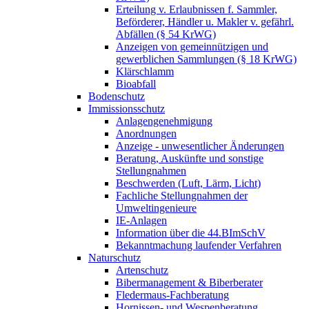
Erteilung v. Erlaubnissen f. Sammler,
Beförderer, Händler u. Makler v. gefährl.
Abfällen (§ 54 KrWG)
Anzeigen von gemeinnützigen und
gewerblichen Sammlungen (§ 18 KrWG)
Klärschlamm
Bioabfall
Bodenschutz
Immissionsschutz
Anlagengenehmigung
Anordnungen
Anzeige - unwesentlicher Änderungen
Beratung, Auskünfte und sonstige
Stellungnahmen
Beschwerden (Luft, Lärm, Licht)
Fachliche Stellungnahmen der
Umweltingenieure
IE-Anlagen
Information über die 44.BImSchV
Bekanntmachung laufender Verfahren
Naturschutz
Artenschutz
Bibermanagement & Biberberater
Fledermaus-Fachberatung
Hornissen- und Wespenberatung