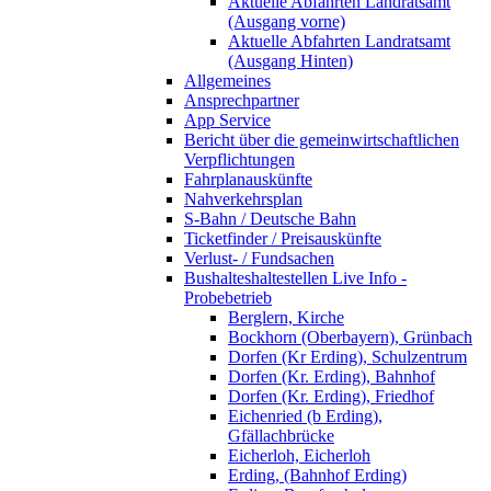
Aktuelle Abfahrten Landratsamt
(Ausgang vorne)
Aktuelle Abfahrten Landratsamt
(Ausgang Hinten)
Allgemeines
Ansprechpartner
App Service
Bericht über die gemeinwirtschaftlichen
Verpflichtungen
Fahrplanauskünfte
Nahverkehrsplan
S-Bahn / Deutsche Bahn
Ticketfinder / Preisauskünfte
Verlust- / Fundsachen
Bushalteshaltestellen Live Info -
Probebetrieb
Berglern, Kirche
Bockhorn (Oberbayern), Grünbach
Dorfen (Kr Erding), Schulzentrum
Dorfen (Kr. Erding), Bahnhof
Dorfen (Kr. Erding), Friedhof
Eichenried (b Erding),
Gfällachbrücke
Eicherloh, Eicherloh
Erding, (Bahnhof Erding)