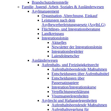
Brandschutzdienststelle
Familie, Jugend, Arbeit, Soziales & Ausländerwesen
Asylmanagement
Organisation, Abrechnung, Einkauf
Leistungen nach dem
Asylbewerberleistungsgesetz (AsylbLG)
Flüchtlings- und Integrationsberatung
Landkreispass
Integrationslotsin
Aktuelles
Newsletter der Integrationslotsin
Integrationsbegleiter
Laiendolmetscher
Ausländerwesen
Aufenthalts- und Freizügigkeitsrecht
Aufenthaltsbeendende Maßnahmen
Entscheidungen über Aufenthaltstitel
Entscheidungen über
Passersatzpapiere
Integration/Integrationskurse
Verpflichtungserklärung
Visumsangelegenheiten
Asylrecht und Haftangelegenheiten
Aufenthaltsbeendende Maßnahmen
Aufenthaltsregelung für