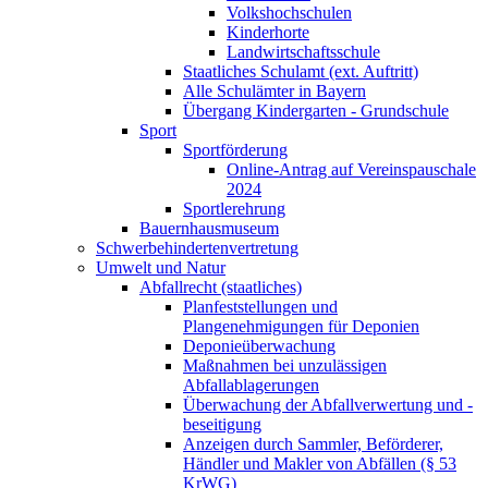
Volkshochschulen
Kinderhorte
Landwirtschaftsschule
Staatliches Schulamt (ext. Auftritt)
Alle Schulämter in Bayern
Übergang Kindergarten - Grundschule
Sport
Sportförderung
Online-Antrag auf Vereinspauschale
2024
Sportlerehrung
Bauernhausmuseum
Schwerbehindertenvertretung
Umwelt und Natur
Abfallrecht (staatliches)
Planfeststellungen und
Plangenehmigungen für Deponien
Deponieüberwachung
Maßnahmen bei unzulässigen
Abfallablagerungen
Überwachung der Abfallverwertung und -
beseitigung
Anzeigen durch Sammler, Beförderer,
Händler und Makler von Abfällen (§ 53
KrWG)