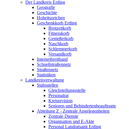
Der Landkreis Erding
Geografie
Geschichte
Hoheitszeichen
Geschenkkorb Erding
Brotzeitkorb
Fitnesskorb
Genießerkorb
Naschkorb
Schlemmerkorb
Versandkorb
Internetbreitband
Schnellstraßennetz
Straßennetz
Statistiken
Landkreisverwaltung
Stabsstellen
Gleichstellungsstelle
Personalrat
Kreisrevision
Senioren und Behindertenbeauftragte
Abteilung Z - Zentrale Angelegenheiten
Zentrale Dienste
Organisation und E-Akte
Personal Landratsamt Erding