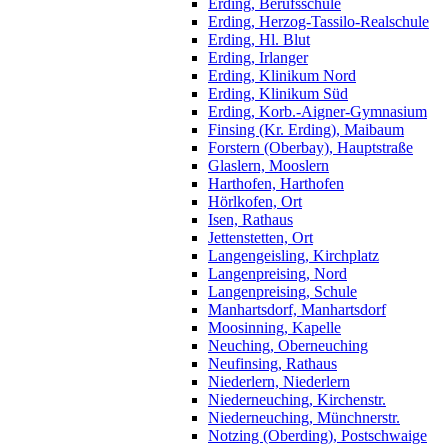
Erding, Berufsschule
Erding, Herzog-Tassilo-Realschule
Erding, Hl. Blut
Erding, Irlanger
Erding, Klinikum Nord
Erding, Klinikum Süd
Erding, Korb.-Aigner-Gymnasium
Finsing (Kr. Erding), Maibaum
Forstern (Oberbay), Hauptstraße
Glaslern, Mooslern
Harthofen, Harthofen
Hörlkofen, Ort
Isen, Rathaus
Jettenstetten, Ort
Langengeisling, Kirchplatz
Langenpreising, Nord
Langenpreising, Schule
Manhartsdorf, Manhartsdorf
Moosinning, Kapelle
Neuching, Oberneuching
Neufinsing, Rathaus
Niederlern, Niederlern
Niederneuching, Kirchenstr.
Niederneuching, Münchnerstr.
Notzing (Oberding), Postschwaige