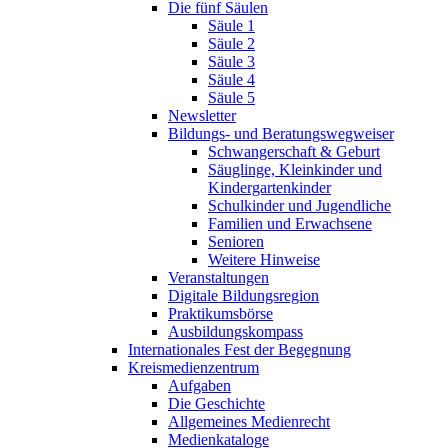
Die fünf Säulen
Säule 1
Säule 2
Säule 3
Säule 4
Säule 5
Newsletter
Bildungs- und Beratungswegweiser
Schwangerschaft & Geburt
Säuglinge, Kleinkinder und
Kindergartenkinder
Schulkinder und Jugendliche
Familien und Erwachsene
Senioren
Weitere Hinweise
Veranstaltungen
Digitale Bildungsregion
Praktikumsbörse
Ausbildungskompass
Internationales Fest der Begegnung
Kreismedienzentrum
Aufgaben
Die Geschichte
Allgemeines Medienrecht
Medienkataloge