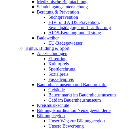
Medizinische Begutachtung
Schuleingangsuntersuchung
Beratung & Prävention
Suchtprävention
HIV- und AIDS-Prävention,
Sexualpädagogik und –aufklärung
AIDS-Beratung und Testung
Badeweiher
EU-Badegewässer
Kultur, Bildung & Sport
Auszeichnungen
Ehrenring
Kulturpreis
Sportlerehrung
Sozialpreis
Fassadenpreis
Bauernhausmuseum und Bauernmarkt
Gebäude
Bauernmarkt im Bauernhausmuseum
Café im Bauernhausmuseum
Kreismusikschule
Bildungskoordination Neuzugewanderte
Bildungsregion
Unser Weg zur Bildungsregion
Unsere Bewerbung