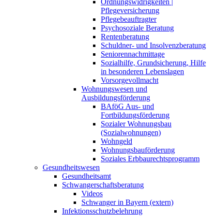
Ordnungswidrigkeiten |
Pflegeversicherung
Pflegebeauftragter
Psychosoziale Beratung
Rentenberatung
Schuldner- und Insolvenzberatung
Seniorennachmittage
Sozialhilfe, Grundsicherung, Hilfe
in besonderen Lebenslagen
Vorsorgevollmacht
Wohnungswesen und
Ausbildungsförderung
BAföG Aus- und
Fortbildungsförderung
Sozialer Wohnungsbau
(Sozialwohnungen)
Wohngeld
Wohnungsbauförderung
Soziales Erbbaurechtsprogramm
Gesundheitswesen
Gesundheitsamt
Schwangerschaftsberatung
Videos
Schwanger in Bayern (extern)
Infektionsschutzbelehrung