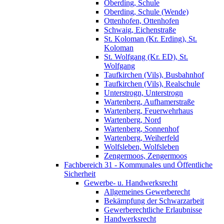
Oberding, Schule
Oberding, Schule (Wende)
Ottenhofen, Ottenhofen
Schwaig, Eichenstraße
St. Koloman (Kr. Erding), St.
Koloman
St. Wolfgang (Kr. ED), St.
Wolfgang
Taufkirchen (Vils), Busbahnhof
Taufkirchen (Vils), Realschule
Unterstrogn, Unterstrogn
Wartenberg, Aufhamerstraße
Wartenberg, Feuerwehrhaus
Wartenberg, Nord
Wartenberg, Sonnenhof
Wartenberg, Weiherfeld
Wolfsleben, Wolfsleben
Zengermoos, Zengermoos
Fachbereich 31 - Kommunales und Öffentliche
Sicherheit
Gewerbe- u. Handwerksrecht
Allgemeines Gewerberecht
Bekämpfung der Schwarzarbeit
Gewerberechtliche Erlaubnisse
Handwerksrecht