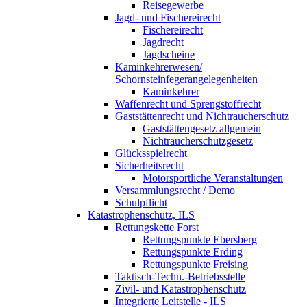
Reisegewerbe
Jagd- und Fischereirecht
Fischereirecht
Jagdrecht
Jagdscheine
Kaminkehrerwesen/
Schornsteinfegerangelegenheiten
Kaminkehrer
Waffenrecht und Sprengstoffrecht
Gaststättenrecht und Nichtraucherschutz
Gaststättengesetz allgemein
Nichtraucherschutzgesetz
Glücksspielrecht
Sicherheitsrecht
Motorsportliche Veranstaltungen
Versammlungsrecht / Demo
Schulpflicht
Katastrophenschutz, ILS
Rettungskette Forst
Rettungspunkte Ebersberg
Rettungspunkte Erding
Rettungspunkte Freising
Taktisch-Techn.-Betriebsstelle
Zivil- und Katastrophenschutz
Integrierte Leitstelle - ILS