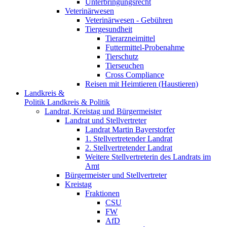
Unterbringungsrecht
Veterinärwesen
Veterinärwesen - Gebühren
Tiergesundheit
Tierarzneimittel
Futtermittel-Probenahme
Tierschutz
Tierseuchen
Cross Compliance
Reisen mit Heimtieren (Haustieren)
Landkreis &
Politik
Landkreis & Politik
Landrat, Kreistag und Bürgermeister
Landrat und Stellvertreter
Landrat Martin Bayerstorfer
1. Stellvertretender Landrat
2. Stellvertretender Landrat
Weitere Stellvertreterin des Landrats im
Amt
Bürgermeister und Stellvertreter
Kreistag
Fraktionen
CSU
FW
AfD