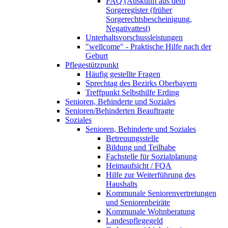
FAQ (Auskunft aus dem
Sorgeregister (früher
Sorgerechtsbescheinigung,
Negativattest)
Unterhaltsvorschussleistungen
"wellcome" - Praktische Hilfe nach der
Geburt
Pflegestützpunkt
Häufig gestellte Fragen
Sprechtag des Bezirks Oberbayern
Treffpunkt Selbsthilfe Erding
Senioren, Behinderte und Soziales
Senioren/Behinderten Beauftragte
Soziales
Senioren, Behinderte und Soziales
Betreuungsstelle
Bildung und Teilhabe
Fachstelle für Sozialplanung
Heimaufsicht / FQA
Hilfe zur Weiterführung des
Haushalts
Kommunale Seniorenvertretungen
und Seniorenbeiräte
Kommunale Wohnberatung
Landespflegegeld