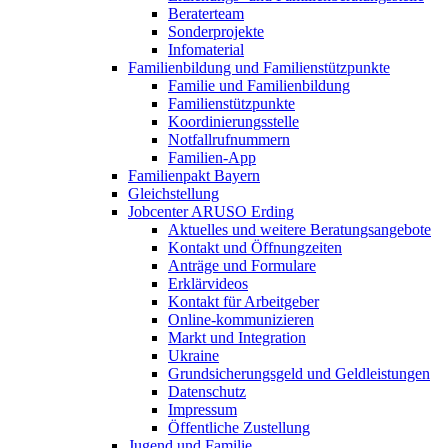
Beraterteam
Sonderprojekte
Infomaterial
Familienbildung und Familienstützpunkte
Familie und Familienbildung
Familienstützpunkte
Koordinierungsstelle
Notfallrufnummern
Familien-App
Familienpakt Bayern
Gleichstellung
Jobcenter ARUSO Erding
Aktuelles und weitere Beratungsangebote
Kontakt und Öffnungzeiten
Anträge und Formulare
Erklärvideos
Kontakt für Arbeitgeber
Online-kommunizieren
Markt und Integration
Ukraine
Grundsicherungsgeld und Geldleistungen
Datenschutz
Impressum
Öffentliche Zustellung
Jugend und Familie