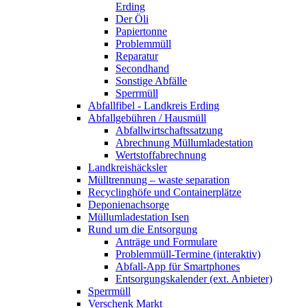
Erding
Der Öli
Papiertonne
Problemmüll
Reparatur
Secondhand
Sonstige Abfälle
Sperrmüll
Abfallfibel - Landkreis Erding
Abfallgebühren / Hausmüll
Abfallwirtschaftssatzung
Abrechnung Müllumladestation
Wertstoffabrechnung
Landkreishäcksler
Mülltrennung – waste separation
Recyclinghöfe und Containerplätze
Deponienachsorge
Müllumladestation Isen
Rund um die Entsorgung
Anträge und Formulare
Problemmüll-Termine (interaktiv)
Abfall-App für Smartphones
Entsorgungskalender (ext. Anbieter)
Sperrmüll
Verschenk Markt