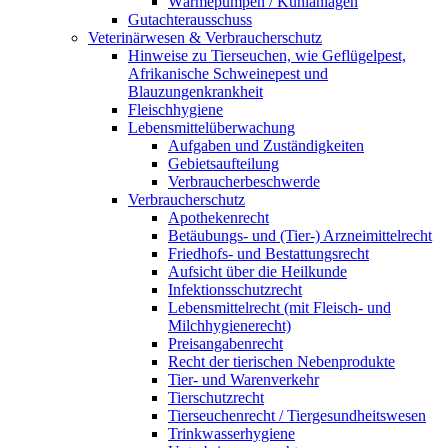
Wärmepumpen / Kühlanlagen
Gutachterausschuss
Veterinärwesen & Verbraucherschutz
Hinweise zu Tierseuchen, wie Geflügelpest,
Afrikanische Schweinepest und
Blauzungenkrankheit
Fleischhygiene
Lebensmittelüberwachung
Aufgaben und Zuständigkeiten
Gebietsaufteilung
Verbraucherbeschwerde
Verbraucherschutz
Apothekenrecht
Betäubungs- und (Tier-) Arzneimittelrecht
Friedhofs- und Bestattungsrecht
Aufsicht über die Heilkunde
Infektionsschutzrecht
Lebensmittelrecht (mit Fleisch- und
Milchhygienerecht)
Preisangabenrecht
Recht der tierischen Nebenprodukte
Tier- und Warenverkehr
Tierschutzrecht
Tierseuchenrecht / Tiergesundheitswesen
Trinkwasserhygiene