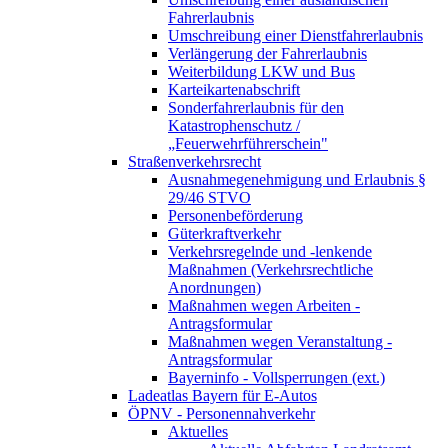
Fahrerlaubnis
Umschreibung einer Dienstfahrerlaubnis
Verlängerung der Fahrerlaubnis
Weiterbildung LKW und Bus
Karteikartenabschrift
Sonderfahrerlaubnis für den
Katastrophenschutz /
„Feuerwehrführerschein"
Straßenverkehrsrecht
Ausnahmegenehmigung und Erlaubnis §
29/46 STVO
Personenbeförderung
Güterkraftverkehr
Verkehrsregelnde und -lenkende
Maßnahmen (Verkehrsrechtliche
Anordnungen)
Maßnahmen wegen Arbeiten -
Antragsformular
Maßnahmen wegen Veranstaltung -
Antragsformular
Bayerninfo - Vollsperrungen (ext.)
Ladeatlas Bayern für E-Autos
ÖPNV - Personennahverkehr
Aktuelles