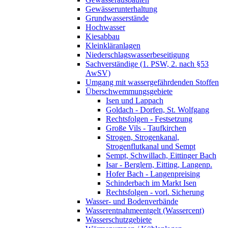
Gewässerunterhaltung
Grundwasserstände
Hochwasser
Kiesabbau
Kleinkläranlagen
Niederschlagswasserbeseitigung
Sachverständige (1. PSW, 2. nach §53
AwSV)
Umgang mit wassergefährdenden Stoffen
Überschwemmungsgebiete
Isen und Lappach
Goldach - Dorfen, St. Wolfgang
Rechtsfolgen - Festsetzung
Große Vils - Taufkirchen
Strogen, Strogenkanal,
Strogenflutkanal und Sempt
Sempt, Schwillach, Eittinger Bach
Isar - Berglern, Eitting, Langenp.
Hofer Bach - Langenpreising
Schinderbach im Markt Isen
Rechtsfolgen - vorl. Sicherung
Wasser- und Bodenverbände
Wasserentnahmeentgelt (Wassercent)
Wasserschutzgebiete