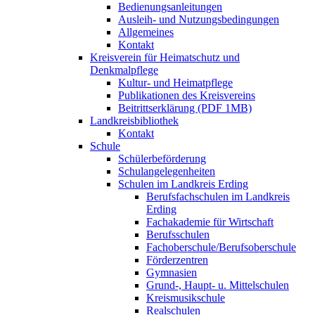
Bedienungsanleitungen
Ausleih- und Nutzungsbedingungen
Allgemeines
Kontakt
Kreisverein für Heimatschutz und
Denkmalpflege
Kultur- und Heimatpflege
Publikationen des Kreisvereins
Beitrittserklärung (PDF 1MB)
Landkreisbibliothek
Kontakt
Schule
Schülerbeförderung
Schulangelegenheiten
Schulen im Landkreis Erding
Berufsfachschulen im Landkreis
Erding
Fachakademie für Wirtschaft
Berufsschulen
Fachoberschule/Berufsoberschule
Förderzentren
Gymnasien
Grund-, Haupt- u. Mittelschulen
Kreismusikschule
Realschulen