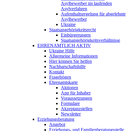
Asylbewerber im laufenden
Asylverfahren
Aufenthaltsregelung für abgelehnte
Asylbewerber
Ukraine
Staatsangehörigkeitsrecht
Einbürgerungen
Staatsangehörigkeitsverhältnisse
EHRENAMTLICH AKTIV
Ukraine Hilfe
Allgemeine Informationen
Hier können Sie helfen
Nachbarschaftshilfe
Kontakt
Fragebögen
Ehrenamtskarte
Aktionen
App für Inhaber
Voraussetzungen
Formulare
Akzeptanzstellen
Newsletter
Erziehungsberatung
Angebot
Erziehungs- und Familienberatungsstelle