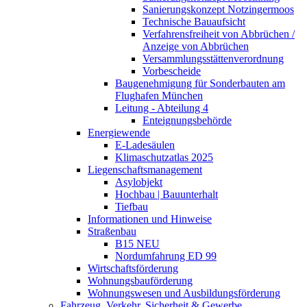
Sanierungskonzept Notzingermoos
Technische Bauaufsicht
Verfahrensfreiheit von Abbrüchen /
Anzeige von Abbrüchen
Versammlungsstättenverordnung
Vorbescheide
Baugenehmigung für Sonderbauten am
Flughafen München
Leitung - Abteilung 4
Enteignungsbehörde
Energiewende
E-Ladesäulen
Klimaschutzatlas 2025
Liegenschaftsmanagement
Asylobjekt
Hochbau | Bauunterhalt
Tiefbau
Informationen und Hinweise
Straßenbau
B15 NEU
Nordumfahrung ED 99
Wirtschaftsförderung
Wohnungsbauförderung
Wohnungswesen und Ausbildungsförderung
Fahrzeug, Verkehr, Sicherheit & Gewerbe