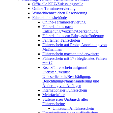
Offizielle KFZ-Zulassungsstelle
Online-Terminreservierung
Wunschkennzeichen Reservierung
Fahrerlaubnisbehörde
Online-Terminreservierung
Fahrerlaubnis nach
Entziehung/Verzicht/Aberkennung
Fahrerlaubnis zur Fahrgastbeförderung
Fahrlehrer, Fahrschulen
Führerschein auf Probe, Anordnung von
Maßnahmen
Führerschein machen und erweitern
Führerschein mit 17 / Begleitetes Fahren
mit 17
Ersatzführerschein aufgrund
Diebstahl/Verlust,
Unleserlichkeit/Beschädigung,
Berichtigung/Namensänderung und
Änderung von Auflagen
Internationaler Führerschein
Mehrfachtäter
Stufenweiser Umtausch alter
Führerscheine
Umtausch Altführerschein
Umschreibung einer ausländischen