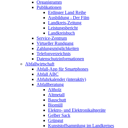
Organigramm
Publikationen
Erdinger Land Reihe
Ausbildung - Der Film
Landkreis-Zeitung
Leistungsbericht
Landkreisbuch
Service-Zentrum
Virtueller Rundgang
Zahlungsmöglichkeiten
Telefonverzeichnis
Datenschutzinformationen
Abfallwirtschaft
Abfall-App für Smartphones
Abfall ABC
Abfuhrkalender (interaktiv)
Abfallberatung
Altholz
Altmetall
Bauschutt
Biomüll
Elektro- und Elektronikaltgeräte
Gelber Sack
Grüngut
Kunststoffsammlung im Landkreises