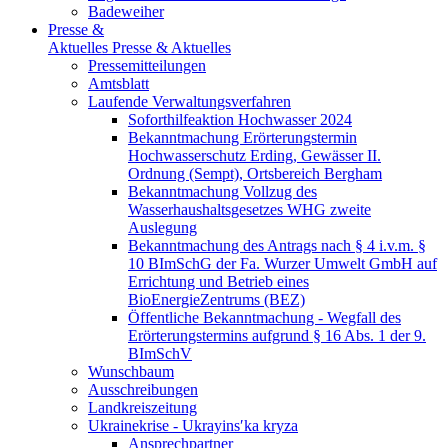
Badeweiher
Presse &
Aktuelles
Presse & Aktuelles
Pressemitteilungen
Amtsblatt
Laufende Verwaltungsverfahren
Soforthilfeaktion Hochwasser 2024
Bekanntmachung Erörterungstermin
Hochwasserschutz Erding, Gewässer II.
Ordnung (Sempt), Ortsbereich Bergham
Bekanntmachung Vollzug des
Wasserhaushaltsgesetzes WHG zweite
Auslegung
Bekanntmachung des Antrags nach § 4 i.v.m. §
10 BImSchG der Fa. Wurzer Umwelt GmbH auf
Errichtung und Betrieb eines
BioEnergieZentrums (BEZ)
Öffentliche Bekanntmachung - Wegfall des
Erörterungstermins aufgrund § 16 Abs. 1 der 9.
BImSchV
Wunschbaum
Ausschreibungen
Landkreiszeitung
Ukrainekrise - Ukrayinsʹka kryza
Ansprechpartner