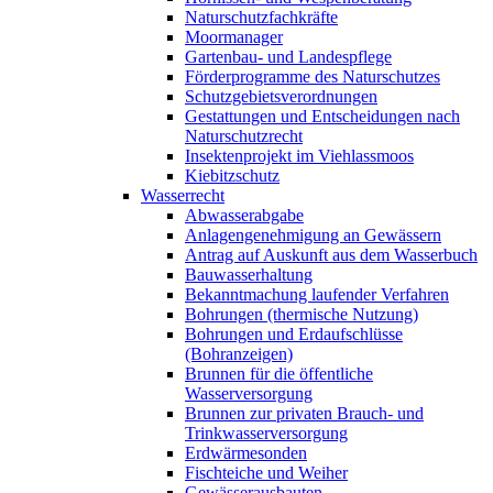
Naturschutzfachkräfte
Moormanager
Gartenbau- und Landespflege
Förderprogramme des Naturschutzes
Schutzgebietsverordnungen
Gestattungen und Entscheidungen nach
Naturschutzrecht
Insektenprojekt im Viehlassmoos
Kiebitzschutz
Wasserrecht
Abwasserabgabe
Anlagengenehmigung an Gewässern
Antrag auf Auskunft aus dem Wasserbuch
Bauwasserhaltung
Bekanntmachung laufender Verfahren
Bohrungen (thermische Nutzung)
Bohrungen und Erdaufschlüsse
(Bohranzeigen)
Brunnen für die öffentliche
Wasserversorgung
Brunnen zur privaten Brauch- und
Trinkwasserversorgung
Erdwärmesonden
Fischteiche und Weiher
Gewässerausbauten