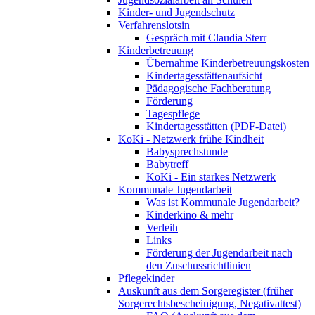
Kinder- und Jugendschutz
Verfahrenslotsin
Gespräch mit Claudia Sterr
Kinderbetreuung
Übernahme Kinderbetreuungskosten
Kindertagesstättenaufsicht
Pädagogische Fachberatung
Förderung
Tagespflege
Kindertagesstätten (PDF-Datei)
KoKi - Netzwerk frühe Kindheit
Babysprechstunde
Babytreff
KoKi - Ein starkes Netzwerk
Kommunale Jugendarbeit
Was ist Kommunale Jugendarbeit?
Kinderkino & mehr
Verleih
Links
Förderung der Jugendarbeit nach
den Zuschussrichtlinien
Pflegekinder
Auskunft aus dem Sorgeregister (früher
Sorgerechtsbescheinigung, Negativattest)