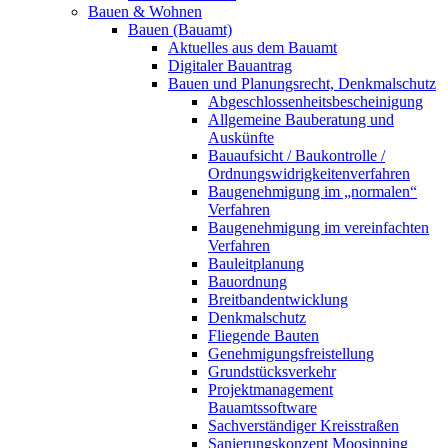
Bauen & Wohnen
Bauen (Bauamt)
Aktuelles aus dem Bauamt
Digitaler Bauantrag
Bauen und Planungsrecht, Denkmalschutz
Abgeschlossenheitsbescheinigung
Allgemeine Bauberatung und
Auskünfte
Bauaufsicht / Baukontrolle /
Ordnungswidrigkeitenverfahren
Baugenehmigung im „normalen“
Verfahren
Baugenehmigung im vereinfachten
Verfahren
Bauleitplanung
Bauordnung
Breitbandentwicklung
Denkmalschutz
Fliegende Bauten
Genehmigungsfreistellung
Grundstücksverkehr
Projektmanagement
Bauamtssoftware
Sachverständiger Kreisstraßen
Sanierungskonzept Moosinning