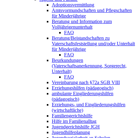
Adoptionsvermittlung
Amtsvormundschaften und Pflegschaften
für Minderjährige
Beratung und Information zum
Volljährigenunterhalt
FAQ
Beratung/Beistandschaften zu
Vaterschaftsfeststellung und/oder Unterhalt
für Minderjährige
FAQ
Beurkundungen
(Vaterschaftsanerkennung, Sorgerecht,
Unterhalt)
FAQ
Vereinbarung nach §72a SGB VIII
Erziehungshilfen (pädagogisch)
ambulante Eingliederungshilfen
(pädagogisch)
Erziehungs- und Eingliederungshilfen
(wirtschaftliche)
Familiengerichtshilfe
Hilfe im Familienalltag
Jugendgerichtshilfe JGH
Jugendhilfeplanung
Jugendsozialarbeit an Schulen