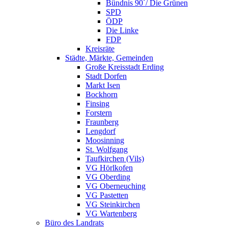
Bündnis 90´/ Die Grünen
SPD
ÖDP
Die Linke
FDP
Kreisräte
Städte, Märkte, Gemeinden
Große Kreisstadt Erding
Stadt Dorfen
Markt Isen
Bockhorn
Finsing
Forstern
Fraunberg
Lengdorf
Moosinning
St. Wolfgang
Taufkirchen (Vils)
VG Hörlkofen
VG Oberding
VG Oberneuching
VG Pastetten
VG Steinkirchen
VG Wartenberg
Büro des Landrats