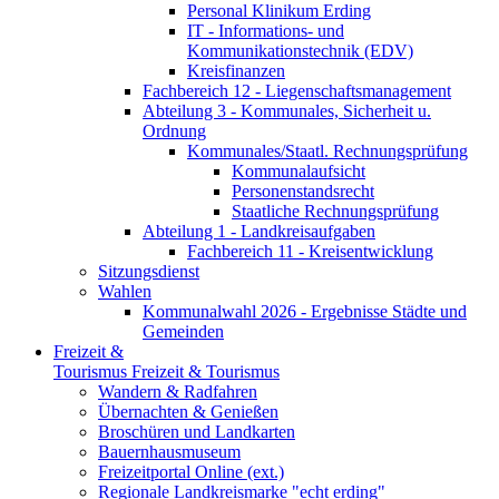
Personal Klinikum Erding
IT - Informations- und
Kommunikationstechnik (EDV)
Kreisfinanzen
Fachbereich 12 - Liegenschaftsmanagement
Abteilung 3 - Kommunales, Sicherheit u.
Ordnung
Kommunales/Staatl. Rechnungsprüfung
Kommunalaufsicht
Personenstandsrecht
Staatliche Rechnungsprüfung
Abteilung 1 - Landkreisaufgaben
Fachbereich 11 - Kreisentwicklung
Sitzungsdienst
Wahlen
Kommunalwahl 2026 - Ergebnisse Städte und
Gemeinden
Freizeit &
Tourismus
Freizeit & Tourismus
Wandern & Radfahren
Übernachten & Genießen
Broschüren und Landkarten
Bauernhausmuseum
Freizeitportal Online (ext.)
Regionale Landkreismarke "echt erding"