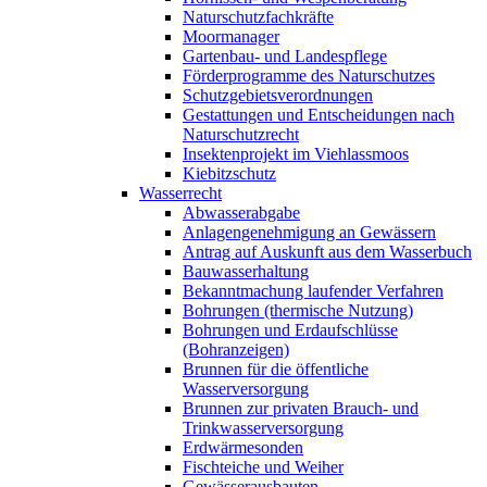
Naturschutzfachkräfte
Moormanager
Gartenbau- und Landespflege
Förderprogramme des Naturschutzes
Schutzgebietsverordnungen
Gestattungen und Entscheidungen nach
Naturschutzrecht
Insektenprojekt im Viehlassmoos
Kiebitzschutz
Wasserrecht
Abwasserabgabe
Anlagengenehmigung an Gewässern
Antrag auf Auskunft aus dem Wasserbuch
Bauwasserhaltung
Bekanntmachung laufender Verfahren
Bohrungen (thermische Nutzung)
Bohrungen und Erdaufschlüsse
(Bohranzeigen)
Brunnen für die öffentliche
Wasserversorgung
Brunnen zur privaten Brauch- und
Trinkwasserversorgung
Erdwärmesonden
Fischteiche und Weiher
Gewässerausbauten