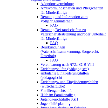
Adoptionsvermittlung
Amtsvormundschaften und Pflegschaften
für Minderjährige
Beratung und Information zum
Volljährigenunterhalt
FAQ
Beratung/Beistandschaften zu
Vaterschaftsfeststellung und/oder Unterhalt
für Minderjährige
FAQ
Beurkundungen
(Vaterschaftsanerkennung, Sorgerecht,
Unterhalt)
FAQ
Vereinbarung nach §72a SGB VIII
Erziehungshilfen (pädagogisch)
ambulante Eingliederungshilfen
(pädagogisch)
Erziehungs- und Eingliederungshilfen
(wirtschaftliche)
Familiengerichtshilfe
Hilfe im Familienalltag
Jugendgerichtshilfe JGH
Jugendhilfeplanung
Jugendsozialarbeit an Schulen