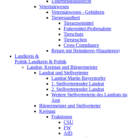
Unterbringungsrecht
Veterinärwesen
Veterinärwesen - Gebühren
Tiergesundheit
Tierarzneimittel
Futtermittel-Probenahme
Tierschutz
Tierseuchen
Cross Compliance
Reisen mit Heimtieren (Haustieren)
Landkreis &
Politik
Landkreis & Politik
Landrat, Kreistag und Bürgermeister
Landrat und Stellvertreter
Landrat Martin Bayerstorfer
1. Stellvertretender Landrat
2. Stellvertretender Landrat
Weitere Stellvertreterin des Landrats im
Amt
Bürgermeister und Stellvertreter
Kreistag
Fraktionen
CSU
FW
AfD