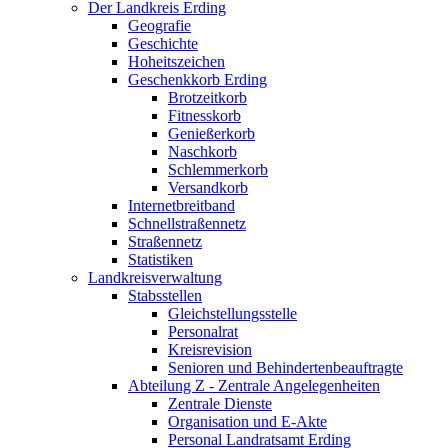
Der Landkreis Erding
Geografie
Geschichte
Hoheitszeichen
Geschenkkorb Erding
Brotzeitkorb
Fitnesskorb
Genießerkorb
Naschkorb
Schlemmerkorb
Versandkorb
Internetbreitband
Schnellstraßennetz
Straßennetz
Statistiken
Landkreisverwaltung
Stabsstellen
Gleichstellungsstelle
Personalrat
Kreisrevision
Senioren und Behindertenbeauftragte
Abteilung Z - Zentrale Angelegenheiten
Zentrale Dienste
Organisation und E-Akte
Personal Landratsamt Erding