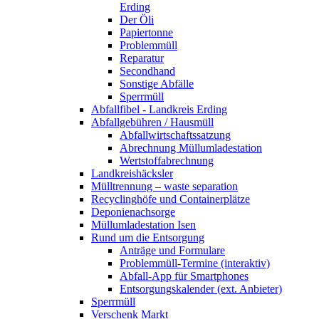
Erding
Der Öli
Papiertonne
Problemmüll
Reparatur
Secondhand
Sonstige Abfälle
Sperrmüll
Abfallfibel - Landkreis Erding
Abfallgebühren / Hausmüll
Abfallwirtschaftssatzung
Abrechnung Müllumladestation
Wertstoffabrechnung
Landkreishäcksler
Mülltrennung – waste separation
Recyclinghöfe und Containerplätze
Deponienachsorge
Müllumladestation Isen
Rund um die Entsorgung
Anträge und Formulare
Problemmüll-Termine (interaktiv)
Abfall-App für Smartphones
Entsorgungskalender (ext. Anbieter)
Sperrmüll
Verschenk Markt