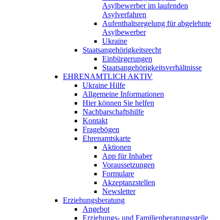
Asylbewerber im laufenden
Asylverfahren
Aufenthaltsregelung für abgelehnte
Asylbewerber
Ukraine
Staatsangehörigkeitsrecht
Einbürgerungen
Staatsangehörigkeitsverhältnisse
EHRENAMTLICH AKTIV
Ukraine Hilfe
Allgemeine Informationen
Hier können Sie helfen
Nachbarschaftshilfe
Kontakt
Fragebögen
Ehrenamtskarte
Aktionen
App für Inhaber
Voraussetzungen
Formulare
Akzeptanzstellen
Newsletter
Erziehungsberatung
Angebot
Erziehungs- und Familienberatungsstelle