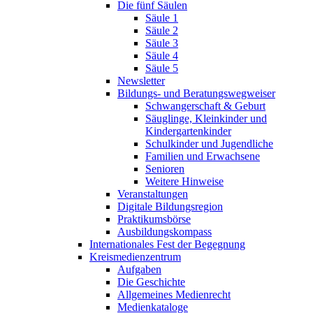
Die fünf Säulen
Säule 1
Säule 2
Säule 3
Säule 4
Säule 5
Newsletter
Bildungs- und Beratungswegweiser
Schwangerschaft & Geburt
Säuglinge, Kleinkinder und
Kindergartenkinder
Schulkinder und Jugendliche
Familien und Erwachsene
Senioren
Weitere Hinweise
Veranstaltungen
Digitale Bildungsregion
Praktikumsbörse
Ausbildungskompass
Internationales Fest der Begegnung
Kreismedienzentrum
Aufgaben
Die Geschichte
Allgemeines Medienrecht
Medienkataloge