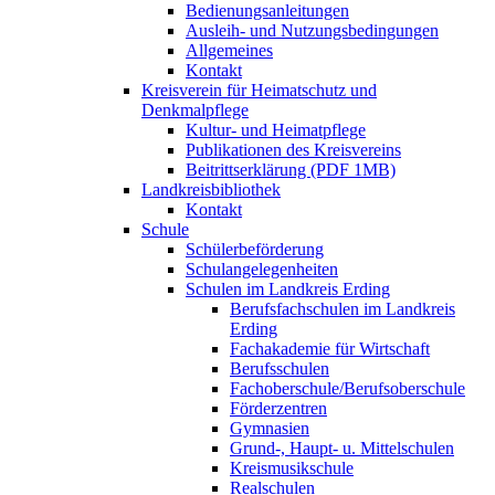
Bedienungsanleitungen
Ausleih- und Nutzungsbedingungen
Allgemeines
Kontakt
Kreisverein für Heimatschutz und
Denkmalpflege
Kultur- und Heimatpflege
Publikationen des Kreisvereins
Beitrittserklärung (PDF 1MB)
Landkreisbibliothek
Kontakt
Schule
Schülerbeförderung
Schulangelegenheiten
Schulen im Landkreis Erding
Berufsfachschulen im Landkreis
Erding
Fachakademie für Wirtschaft
Berufsschulen
Fachoberschule/Berufsoberschule
Förderzentren
Gymnasien
Grund-, Haupt- u. Mittelschulen
Kreismusikschule
Realschulen