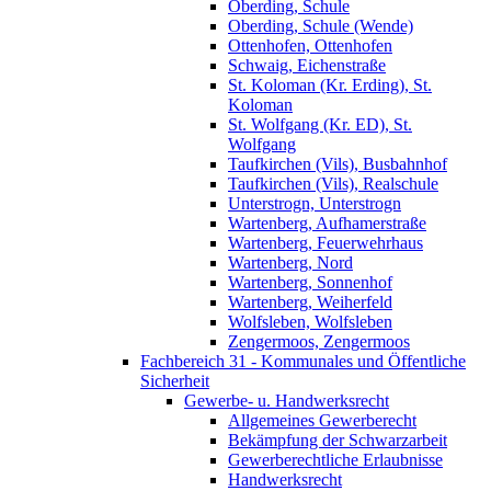
Oberding, Schule
Oberding, Schule (Wende)
Ottenhofen, Ottenhofen
Schwaig, Eichenstraße
St. Koloman (Kr. Erding), St.
Koloman
St. Wolfgang (Kr. ED), St.
Wolfgang
Taufkirchen (Vils), Busbahnhof
Taufkirchen (Vils), Realschule
Unterstrogn, Unterstrogn
Wartenberg, Aufhamerstraße
Wartenberg, Feuerwehrhaus
Wartenberg, Nord
Wartenberg, Sonnenhof
Wartenberg, Weiherfeld
Wolfsleben, Wolfsleben
Zengermoos, Zengermoos
Fachbereich 31 - Kommunales und Öffentliche
Sicherheit
Gewerbe- u. Handwerksrecht
Allgemeines Gewerberecht
Bekämpfung der Schwarzarbeit
Gewerberechtliche Erlaubnisse
Handwerksrecht