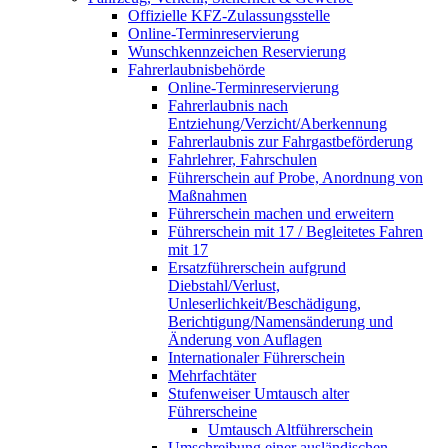
Offizielle KFZ-Zulassungsstelle
Online-Terminreservierung
Wunschkennzeichen Reservierung
Fahrerlaubnisbehörde
Online-Terminreservierung
Fahrerlaubnis nach
Entziehung/Verzicht/Aberkennung
Fahrerlaubnis zur Fahrgastbeförderung
Fahrlehrer, Fahrschulen
Führerschein auf Probe, Anordnung von
Maßnahmen
Führerschein machen und erweitern
Führerschein mit 17 / Begleitetes Fahren
mit 17
Ersatzführerschein aufgrund
Diebstahl/Verlust,
Unleserlichkeit/Beschädigung,
Berichtigung/Namensänderung und
Änderung von Auflagen
Internationaler Führerschein
Mehrfachtäter
Stufenweiser Umtausch alter
Führerscheine
Umtausch Altführerschein
Umschreibung einer ausländischen