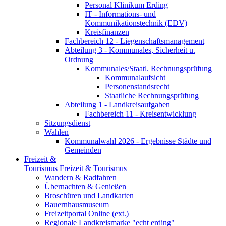
Personal Klinikum Erding
IT - Informations- und
Kommunikationstechnik (EDV)
Kreisfinanzen
Fachbereich 12 - Liegenschaftsmanagement
Abteilung 3 - Kommunales, Sicherheit u.
Ordnung
Kommunales/Staatl. Rechnungsprüfung
Kommunalaufsicht
Personenstandsrecht
Staatliche Rechnungsprüfung
Abteilung 1 - Landkreisaufgaben
Fachbereich 11 - Kreisentwicklung
Sitzungsdienst
Wahlen
Kommunalwahl 2026 - Ergebnisse Städte und
Gemeinden
Freizeit &
Tourismus
Freizeit & Tourismus
Wandern & Radfahren
Übernachten & Genießen
Broschüren und Landkarten
Bauernhausmuseum
Freizeitportal Online (ext.)
Regionale Landkreismarke "echt erding"