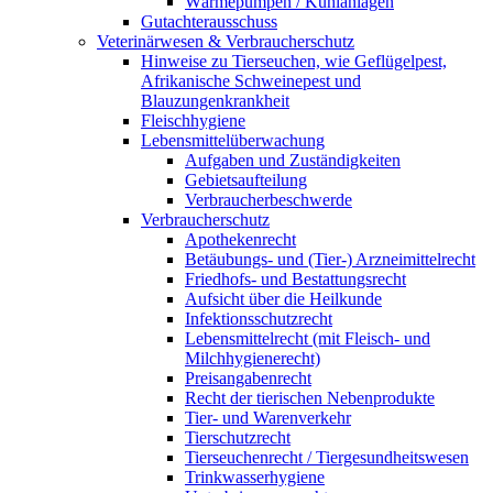
Wärmepumpen / Kühlanlagen
Gutachterausschuss
Veterinärwesen & Verbraucherschutz
Hinweise zu Tierseuchen, wie Geflügelpest,
Afrikanische Schweinepest und
Blauzungenkrankheit
Fleischhygiene
Lebensmittelüberwachung
Aufgaben und Zuständigkeiten
Gebietsaufteilung
Verbraucherbeschwerde
Verbraucherschutz
Apothekenrecht
Betäubungs- und (Tier-) Arzneimittelrecht
Friedhofs- und Bestattungsrecht
Aufsicht über die Heilkunde
Infektionsschutzrecht
Lebensmittelrecht (mit Fleisch- und
Milchhygienerecht)
Preisangabenrecht
Recht der tierischen Nebenprodukte
Tier- und Warenverkehr
Tierschutzrecht
Tierseuchenrecht / Tiergesundheitswesen
Trinkwasserhygiene