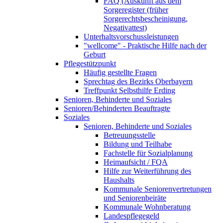
FAQ (Auskunft aus dem
Sorgeregister (früher
Sorgerechtsbescheinigung,
Negativattest)
Unterhaltsvorschussleistungen
"wellcome" - Praktische Hilfe nach der
Geburt
Pflegestützpunkt
Häufig gestellte Fragen
Sprechtag des Bezirks Oberbayern
Treffpunkt Selbsthilfe Erding
Senioren, Behinderte und Soziales
Senioren/Behinderten Beauftragte
Soziales
Senioren, Behinderte und Soziales
Betreuungsstelle
Bildung und Teilhabe
Fachstelle für Sozialplanung
Heimaufsicht / FQA
Hilfe zur Weiterführung des
Haushalts
Kommunale Seniorenvertretungen
und Seniorenbeiräte
Kommunale Wohnberatung
Landespflegegeld