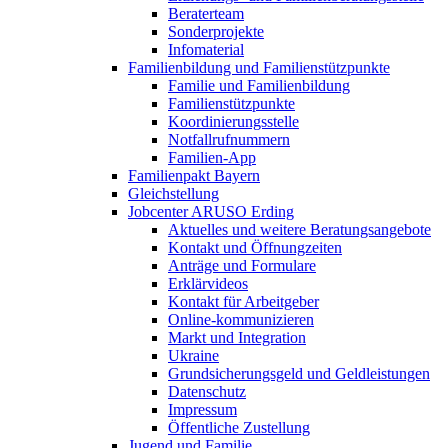
Beraterteam
Sonderprojekte
Infomaterial
Familienbildung und Familienstützpunkte
Familie und Familienbildung
Familienstützpunkte
Koordinierungsstelle
Notfallrufnummern
Familien-App
Familienpakt Bayern
Gleichstellung
Jobcenter ARUSO Erding
Aktuelles und weitere Beratungsangebote
Kontakt und Öffnungzeiten
Anträge und Formulare
Erklärvideos
Kontakt für Arbeitgeber
Online-kommunizieren
Markt und Integration
Ukraine
Grundsicherungsgeld und Geldleistungen
Datenschutz
Impressum
Öffentliche Zustellung
Jugend und Familie