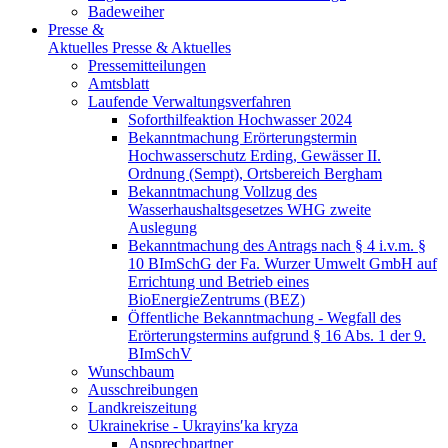
Badeweiher
Presse &
Aktuelles
Presse & Aktuelles
Pressemitteilungen
Amtsblatt
Laufende Verwaltungsverfahren
Soforthilfeaktion Hochwasser 2024
Bekanntmachung Erörterungstermin
Hochwasserschutz Erding, Gewässer II.
Ordnung (Sempt), Ortsbereich Bergham
Bekanntmachung Vollzug des
Wasserhaushaltsgesetzes WHG zweite
Auslegung
Bekanntmachung des Antrags nach § 4 i.v.m. §
10 BImSchG der Fa. Wurzer Umwelt GmbH auf
Errichtung und Betrieb eines
BioEnergieZentrums (BEZ)
Öffentliche Bekanntmachung - Wegfall des
Erörterungstermins aufgrund § 16 Abs. 1 der 9.
BImSchV
Wunschbaum
Ausschreibungen
Landkreiszeitung
Ukrainekrise - Ukrayinsʹka kryza
Ansprechpartner