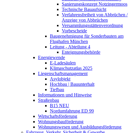
Sanierungskonzept Notzingermoos
Technische Bauaufsicht
Verfahrensfreiheit von Abbrüchen /
Anzeige von Abbrüchen
Versammlungsstättenverordnung
Vorbescheide
Baugenehmigung für Sonderbauten am
Flughafen München
Leitung - Abteilung 4
Enteignungsbehörde
Energiewende
E-Ladesäulen
Klimaschutzatlas 2025
Liegenschaftsmanagement
Asylobjekt
Hochbau | Bauunterhalt
Tiefbau
Informationen und Hinweise
Straßenbau
B15 NEU
Nordumfahrung ED 99
Wirtschaftsförderung
Wohnungsbauförderung
Wohnungswesen und Ausbildungsförderung
Fahrzeug, Verkehr, Sicherheit & Gewerbe