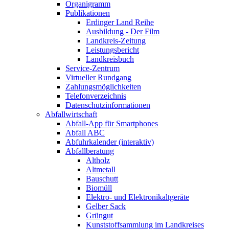
Organigramm
Publikationen
Erdinger Land Reihe
Ausbildung - Der Film
Landkreis-Zeitung
Leistungsbericht
Landkreisbuch
Service-Zentrum
Virtueller Rundgang
Zahlungsmöglichkeiten
Telefonverzeichnis
Datenschutzinformationen
Abfallwirtschaft
Abfall-App für Smartphones
Abfall ABC
Abfuhrkalender (interaktiv)
Abfallberatung
Altholz
Altmetall
Bauschutt
Biomüll
Elektro- und Elektronikaltgeräte
Gelber Sack
Grüngut
Kunststoffsammlung im Landkreises