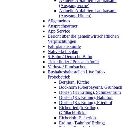
Aktuelle Abfahrten Landratsamt
(Ausgang vorne)
Aktuelle Abfahrten Landratsamt
(Ausgang Hinten)
Allgemeines
Ansprechpartner
App Service
Bericht über die gemeinwirtschaftlichen
Verpflichtungen
Fahrplanauskünfte
Nahverkehrsplan
S-Bahn / Deutsche Bahn
Ticketfinder / Preisauskünfte
Verlust- / Fundsachen
Bushalteshaltestellen Live Info -
Probebetrieb
Berglern, Kirche
Bockhorn (Oberbayern), Grünbach
Dorfen (Kr Erding), Schulzentrum
Dorfen (Kr. Erding), Bahnhof
Dorfen (Kr. Erding), Friedhof
Eichenried (b Erding),
Gfällachbrücke
Eicherloh, Eicherloh
Erding, (Bahnhof Erding)