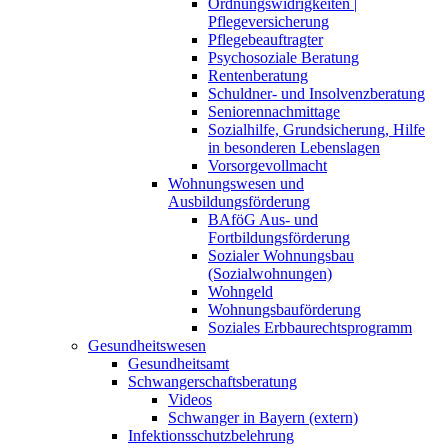
Ordnungswidrigkeiten |
Pflegeversicherung
Pflegebeauftragter
Psychosoziale Beratung
Rentenberatung
Schuldner- und Insolvenzberatung
Seniorennachmittage
Sozialhilfe, Grundsicherung, Hilfe
in besonderen Lebenslagen
Vorsorgevollmacht
Wohnungswesen und
Ausbildungsförderung
BAföG Aus- und
Fortbildungsförderung
Sozialer Wohnungsbau
(Sozialwohnungen)
Wohngeld
Wohnungsbauförderung
Soziales Erbbaurechtsprogramm
Gesundheitswesen
Gesundheitsamt
Schwangerschaftsberatung
Videos
Schwanger in Bayern (extern)
Infektionsschutzbelehrung