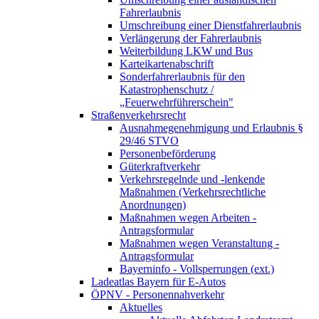
Fahrerlaubnis
Umschreibung einer Dienstfahrerlaubnis
Verlängerung der Fahrerlaubnis
Weiterbildung LKW und Bus
Karteikartenabschrift
Sonderfahrerlaubnis für den
Katastrophenschutz /
„Feuerwehrführerschein"
Straßenverkehrsrecht
Ausnahmegenehmigung und Erlaubnis §
29/46 STVO
Personenbeförderung
Güterkraftverkehr
Verkehrsregelnde und -lenkende
Maßnahmen (Verkehrsrechtliche
Anordnungen)
Maßnahmen wegen Arbeiten -
Antragsformular
Maßnahmen wegen Veranstaltung -
Antragsformular
Bayerninfo - Vollsperrungen (ext.)
Ladeatlas Bayern für E-Autos
ÖPNV - Personennahverkehr
Aktuelles