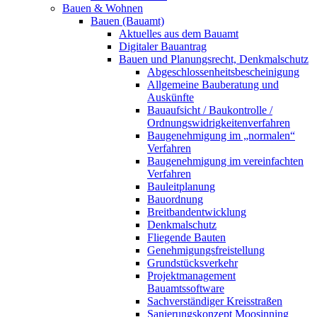
Bauen & Wohnen
Bauen (Bauamt)
Aktuelles aus dem Bauamt
Digitaler Bauantrag
Bauen und Planungsrecht, Denkmalschutz
Abgeschlossenheitsbescheinigung
Allgemeine Bauberatung und
Auskünfte
Bauaufsicht / Baukontrolle /
Ordnungswidrigkeitenverfahren
Baugenehmigung im „normalen“
Verfahren
Baugenehmigung im vereinfachten
Verfahren
Bauleitplanung
Bauordnung
Breitbandentwicklung
Denkmalschutz
Fliegende Bauten
Genehmigungsfreistellung
Grundstücksverkehr
Projektmanagement
Bauamtssoftware
Sachverständiger Kreisstraßen
Sanierungskonzept Moosinning