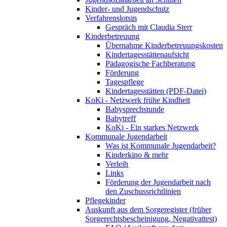
Kinder- und Jugendschutz
Verfahrenslotsin
Gespräch mit Claudia Sterr
Kinderbetreuung
Übernahme Kinderbetreuungskosten
Kindertagesstättenaufsicht
Pädagogische Fachberatung
Förderung
Tagespflege
Kindertagesstätten (PDF-Datei)
KoKi - Netzwerk frühe Kindheit
Babysprechstunde
Babytreff
KoKi - Ein starkes Netzwerk
Kommunale Jugendarbeit
Was ist Kommunale Jugendarbeit?
Kinderkino & mehr
Verleih
Links
Förderung der Jugendarbeit nach
den Zuschussrichtlinien
Pflegekinder
Auskunft aus dem Sorgeregister (früher
Sorgerechtsbescheinigung, Negativattest)