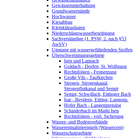
Gewässerunterhaltung
Grundwasserstände
Hochwasser
Kiesabbau
Kleinkläranlagen
Niederschlagswasserbeseitigung
Sachverständige (1. PSW, 2. nach §53
AwSV)
Umgang mit wassergefährdenden Stoffen
Überschwemmungsgebiete
Isen und Lappach
Goldach - Dorfen, St. Wolfgang
Rechtsfolgen - Festsetzung
Große Vils - Taufkirchen
Strogen, Strogenkanal,
Strogenflutkanal und Sempt
Sempt, Schwillach, Eittinger Bach
Isar - Berglern, Eitting, Langenp.
Hofer Bach - Langenpreising
Schinderbach im Markt Isen
Rechtsfolgen - vorl. Sicherung
Wasser- und Bodenverbände
Wasserentnahmeentgelt (Wassercent)
Wasserschutzgebiete