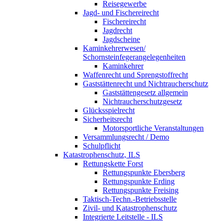
Reisegewerbe
Jagd- und Fischereirecht
Fischereirecht
Jagdrecht
Jagdscheine
Kaminkehrerwesen/
Schornsteinfegerangelegenheiten
Kaminkehrer
Waffenrecht und Sprengstoffrecht
Gaststättenrecht und Nichtraucherschutz
Gaststättengesetz allgemein
Nichtraucherschutzgesetz
Glücksspielrecht
Sicherheitsrecht
Motorsportliche Veranstaltungen
Versammlungsrecht / Demo
Schulpflicht
Katastrophenschutz, ILS
Rettungskette Forst
Rettungspunkte Ebersberg
Rettungspunkte Erding
Rettungspunkte Freising
Taktisch-Techn.-Betriebsstelle
Zivil- und Katastrophenschutz
Integrierte Leitstelle - ILS