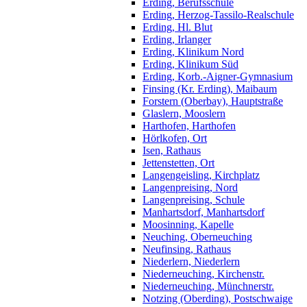
Erding, Berufsschule
Erding, Herzog-Tassilo-Realschule
Erding, Hl. Blut
Erding, Irlanger
Erding, Klinikum Nord
Erding, Klinikum Süd
Erding, Korb.-Aigner-Gymnasium
Finsing (Kr. Erding), Maibaum
Forstern (Oberbay), Hauptstraße
Glaslern, Mooslern
Harthofen, Harthofen
Hörlkofen, Ort
Isen, Rathaus
Jettenstetten, Ort
Langengeisling, Kirchplatz
Langenpreising, Nord
Langenpreising, Schule
Manhartsdorf, Manhartsdorf
Moosinning, Kapelle
Neuching, Oberneuching
Neufinsing, Rathaus
Niederlern, Niederlern
Niederneuching, Kirchenstr.
Niederneuching, Münchnerstr.
Notzing (Oberding), Postschwaige