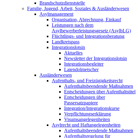
Brandschutzdienststelle
Familie, Jugend, Arbeit, Soziales & Ausländerwesen
Asylmanagement
Organisation, Abrechnung, Einkauf
Leistungen nach dem
Asylbewerberleistungsgesetz (AsylbLG)
Flüchtlings- und Integrationsberatung
Landkreispass
Integrationslotsin
Aktuelles
Newsletter der Integrationslotsin
Integrationsbegleiter
Laiendolmetscher
Ausländerwesen
Aufenthalts- und Freizügigkeitsrecht
Aufenthaltsbeendende Maßnahmen
Entscheidungen über Aufenthaltstitel
Entscheidungen über
Passersatzpapiere
Integration/Integrationskurse
Verpflichtungserklärung
Visumsangelegenheiten
Asylrecht und Haftangelegenheiten
Aufenthaltsbeendende Maßnahmen
Aufenthaltsregelung für