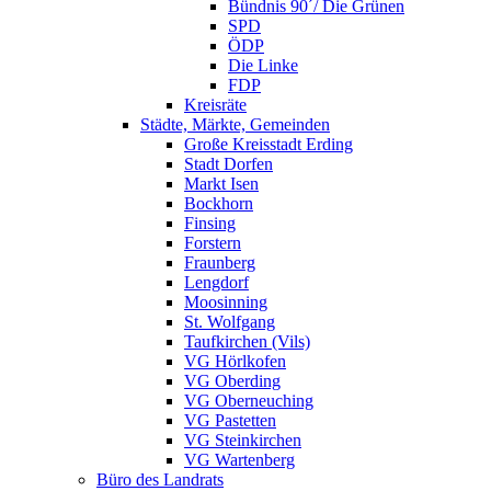
Bündnis 90´/ Die Grünen
SPD
ÖDP
Die Linke
FDP
Kreisräte
Städte, Märkte, Gemeinden
Große Kreisstadt Erding
Stadt Dorfen
Markt Isen
Bockhorn
Finsing
Forstern
Fraunberg
Lengdorf
Moosinning
St. Wolfgang
Taufkirchen (Vils)
VG Hörlkofen
VG Oberding
VG Oberneuching
VG Pastetten
VG Steinkirchen
VG Wartenberg
Büro des Landrats