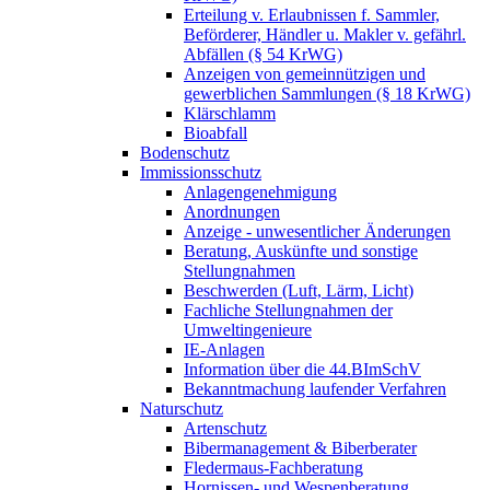
Erteilung v. Erlaubnissen f. Sammler,
Beförderer, Händler u. Makler v. gefährl.
Abfällen (§ 54 KrWG)
Anzeigen von gemeinnützigen und
gewerblichen Sammlungen (§ 18 KrWG)
Klärschlamm
Bioabfall
Bodenschutz
Immissionsschutz
Anlagengenehmigung
Anordnungen
Anzeige - unwesentlicher Änderungen
Beratung, Auskünfte und sonstige
Stellungnahmen
Beschwerden (Luft, Lärm, Licht)
Fachliche Stellungnahmen der
Umweltingenieure
IE-Anlagen
Information über die 44.BImSchV
Bekanntmachung laufender Verfahren
Naturschutz
Artenschutz
Bibermanagement & Biberberater
Fledermaus-Fachberatung
Hornissen- und Wespenberatung