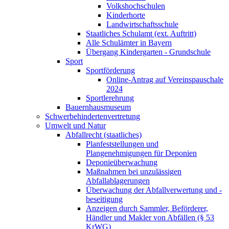
Volkshochschulen
Kinderhorte
Landwirtschaftsschule
Staatliches Schulamt (ext. Auftritt)
Alle Schulämter in Bayern
Übergang Kindergarten - Grundschule
Sport
Sportförderung
Online-Antrag auf Vereinspauschale
2024
Sportlerehrung
Bauernhausmuseum
Schwerbehindertenvertretung
Umwelt und Natur
Abfallrecht (staatliches)
Planfeststellungen und
Plangenehmigungen für Deponien
Deponieüberwachung
Maßnahmen bei unzulässigen
Abfallablagerungen
Überwachung der Abfallverwertung und -
beseitigung
Anzeigen durch Sammler, Beförderer,
Händler und Makler von Abfällen (§ 53
KrWG)